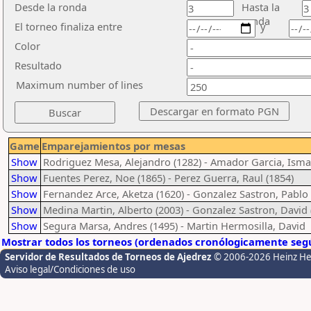
Desde la ronda
Hasta la
ronda
El torneo finaliza entre
y
Color
Resultado
Maximum number of lines
Game
Emparejamientos por mesas
Show
Rodriguez Mesa, Alejandro (1282) - Amador Garcia, Ismae
Show
Fuentes Perez, Noe (1865) - Perez Guerra, Raul (1854)
Show
Fernandez Arce, Aketza (1620) - Gonzalez Sastron, Pablo 
Show
Medina Martin, Alberto (2003) - Gonzalez Sastron, David 
Show
Segura Marsa, Andres (1495) - Martin Hermosilla, David
Mostrar todos los torneos (ordenados cronólogicamente segú
Servidor de Resultados de Torneos de Ajedrez
© 2006-2026 Heinz H
Aviso legal/Condiciones de uso