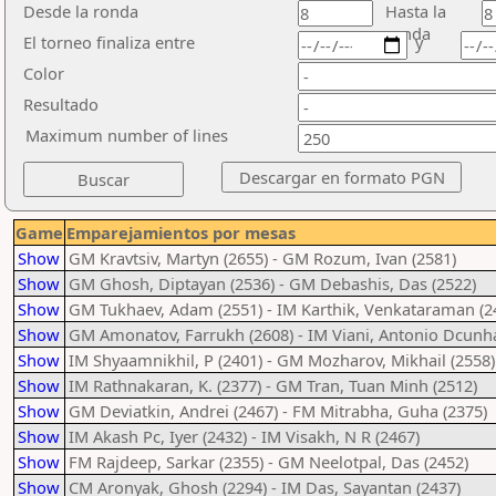
Desde la ronda
Hasta la
ronda
El torneo finaliza entre
y
Color
Resultado
Maximum number of lines
Game
Emparejamientos por mesas
Show
GM Kravtsiv, Martyn (2655) - GM Rozum, Ivan (2581)
Show
GM Ghosh, Diptayan (2536) - GM Debashis, Das (2522)
Show
GM Tukhaev, Adam (2551) - IM Karthik, Venkataraman (2
Show
GM Amonatov, Farrukh (2608) - IM Viani, Antonio Dcunha
Show
IM Shyaamnikhil, P (2401) - GM Mozharov, Mikhail (2558)
Show
IM Rathnakaran, K. (2377) - GM Tran, Tuan Minh (2512)
Show
GM Deviatkin, Andrei (2467) - FM Mitrabha, Guha (2375)
Show
IM Akash Pc, Iyer (2432) - IM Visakh, N R (2467)
Show
FM Rajdeep, Sarkar (2355) - GM Neelotpal, Das (2452)
Show
CM Aronyak, Ghosh (2294) - IM Das, Sayantan (2437)