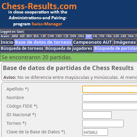
Logged on: Gast
Arabic
ARM
AZE
BIH
BUL
CAT
CHN
CRO
CZE
DEN
ENG
ESP
FAI
FIN
FRA
GER
GRE
INA
I
Inicio
Base de datos de torneos
Campeonato AUT
Imágenes
Búsqueda de torneos
Búsqueda de jugadores
Búsqueda de partida
Se encontraron 20 partidas.
Base de datos de partidas de Chess Results
Aviso:
No se diferencia entre mayúsculas y minúsculas. Al men
Apellido *)
Nombre
Código FIDE *)
ID Nacional *)
Torneo *)
Clave de la Base de Datos *)