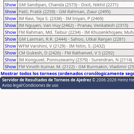
Show
GM Sandipan, Chanda (2573) - Dixit, Nikhil (2271)
Show
Patil, Pratik (2259) - GM Rahman, Ziaur (2495)
Show
IM Ravi, Teja S. (2338) - IM Iniyan, P (2469)
Show
IM Nguyen, Van Huy (2462) - Pranav, Venkatesh (2315)
Show
FM Rahman, Md. Taibur (2234) - IM Khusenkhojaev, Mu
Show
GM Laxman, R.R. (2444) - Sahoo, Utkal Ranjan (2281)
Show
WFM Varshini, V (2129) - IM Nitin, S. (2432)
Show
CM Gukesh, D (2426) - FM Rathanvel, V S (2292)
Show
IM Konguvel, Ponnuswamy (2379) - Surendran, N (2114)
Show
FM Vinoth Kumar, M. (2122) - GM Burmakin, Vladimir (25
Mostrar todos los torneos (ordenados cronólogicamente segú
Servidor de Resultados de Torneos de Ajedrez
© 2006-2026 Heinz H
Aviso legal/Condiciones de uso