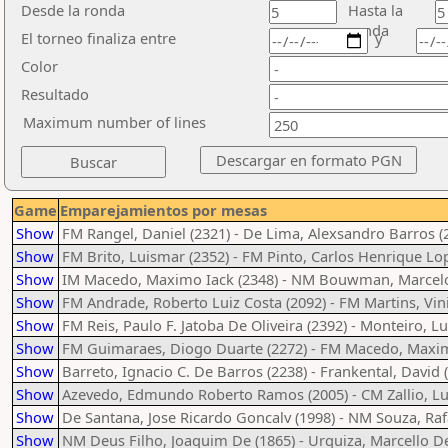
Desde la ronda
Hasta la
ronda
El torneo finaliza entre
y
Color
Resultado
Maximum number of lines
Game
Emparejamientos por mesas
Show
FM Rangel, Daniel (2321) - De Lima, Alexsandro Barros (
Show
FM Brito, Luismar (2352) - FM Pinto, Carlos Henrique Lo
Show
IM Macedo, Maximo Iack (2348) - NM Bouwman, Marcelo
Show
FM Andrade, Roberto Luiz Costa (2092) - FM Martins, Vini
Show
FM Reis, Paulo F. Jatoba De Oliveira (2392) - Monteiro, Lu
Show
FM Guimaraes, Diogo Duarte (2272) - FM Macedo, Maxim
Show
Barreto, Ignacio C. De Barros (2238) - Frankental, David 
Show
Azevedo, Edmundo Roberto Ramos (2005) - CM Zallio, Lu
Show
De Santana, Jose Ricardo Goncalv (1998) - NM Souza, Raf
Show
NM Deus Filho, Joaquim De (1865) - Urquiza, Marcello D