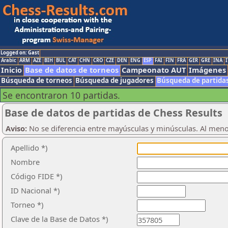
Logged on: Gast
Arabic
ARM
AZE
BIH
BUL
CAT
CHN
CRO
CZE
DEN
ENG
ESP
FAI
FIN
FRA
GER
GRE
INA
I
Inicio
Base de datos de torneos
Campeonato AUT
Imágenes
Búsqueda de torneos
Búsqueda de jugadores
Búsqueda de partida
Se encontraron 10 partidas.
Base de datos de partidas de Chess Results
Aviso:
No se diferencia entre mayúsculas y minúsculas. Al men
Apellido *)
Nombre
Código FIDE *)
ID Nacional *)
Torneo *)
Clave de la Base de Datos *)