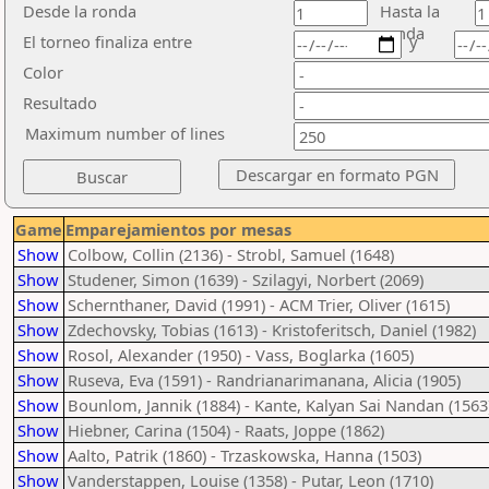
Desde la ronda
Hasta la
ronda
El torneo finaliza entre
y
Color
Resultado
Maximum number of lines
Game
Emparejamientos por mesas
Show
Colbow, Collin (2136) - Strobl, Samuel (1648)
Show
Studener, Simon (1639) - Szilagyi, Norbert (2069)
Show
Schernthaner, David (1991) - ACM Trier, Oliver (1615)
Show
Zdechovsky, Tobias (1613) - Kristoferitsch, Daniel (1982)
Show
Rosol, Alexander (1950) - Vass, Boglarka (1605)
Show
Ruseva, Eva (1591) - Randrianarimanana, Alicia (1905)
Show
Bounlom, Jannik (1884) - Kante, Kalyan Sai Nandan (1563
Show
Hiebner, Carina (1504) - Raats, Joppe (1862)
Show
Aalto, Patrik (1860) - Trzaskowska, Hanna (1503)
Show
Vanderstappen, Louise (1358) - Putar, Leon (1710)