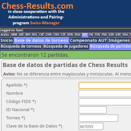
Logged on: Gast
Arabic
ARM
AZE
BIH
BUL
CAT
CHN
CRO
CZE
DEN
ENG
ESP
FAI
FIN
FRA
GER
GRE
INA
I
Inicio
Base de datos de torneos
Campeonato AUT
Imágenes
Búsqueda de torneos
Búsqueda de jugadores
Búsqueda de partida
Se encontraron 12 partidas.
Base de datos de partidas de Chess Results
Aviso:
No se diferencia entre mayúsculas y minúsculas. Al men
Apellido *)
Nombre
Código FIDE *)
ID Nacional *)
Torneo *)
Clave de la Base de Datos *)