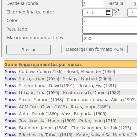
Desde la ronda
Hasta la
ronda
El torneo finaliza entre
y
Color
Resultado
Maximum number of lines
Game
Emparejamientos por mesas
Show
Colbow, Collin (2136) - Rosol, Alexander (1950)
Show
Stern, Urban (1675) - Szilagyi, Norbert (2069)
Show
Schernthaner, David (1991) - Ruseva, Eva (1591)
Show
Urbanc, Tina (1650) - Kristoferitsch, Daniel (1982)
Show
Strobl, Samuel (1648) - Randrianarimanana, Alicia (1905)
Show
ACM Trier, Oliver (1615) - Raats, Joppe (1862)
Show
Aalto, Patrik (1860) - Vass, Boglarka (1605)
Show
Trzaskowska, Hanna (1503) - Putar, Leon (1710)
Show
Bounlom, Jannik (1884) - Chockalingam, Krithik (1295)
Show
Zdechovsky, Tobias (1613) - Kante, Kalyan Sai Nandan (15