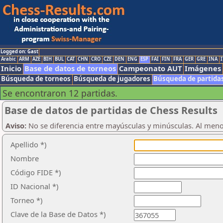
Logged on: Gast
Arabic
ARM
AZE
BIH
BUL
CAT
CHN
CRO
CZE
DEN
ENG
ESP
FAI
FIN
FRA
GER
GRE
INA
I
Inicio
Base de datos de torneos
Campeonato AUT
Imágenes
Búsqueda de torneos
Búsqueda de jugadores
Búsqueda de partida
Se encontraron 12 partidas.
Base de datos de partidas de Chess Results
Aviso:
No se diferencia entre mayúsculas y minúsculas. Al men
Apellido *)
Nombre
Código FIDE *)
ID Nacional *)
Torneo *)
Clave de la Base de Datos *)