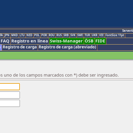
Servert
TA
JPN
MKD
LTU
NED
POL
POR
ROU
RUS
SRB
SVK
SWE
TUR
UKR
VIE
FontSize:11pt
FAQ
Registro en línea
Swiss-Manager
ÖSB
FIDE
s
Registro de carga
Registro de carga (abreviado)
os uno de los campos marcados con *) debe ser ingresado.