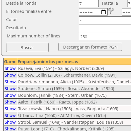
Desde la ronda
Hasta la
ronda
El torneo finaliza entre
y
Color
Resultado
Maximum number of lines
Game
Emparejamientos por mesas
Show
Ruseva, Eva (1591) - Szilagyi, Norbert (2069)
Show
Colbow, Collin (2136) - Schernthaner, David (1991)
Show
Randrianarimanana, Alicia (1905) - Kristoferitsch, Daniel 
Show
Studener, Simon (1639) - Rosol, Alexander (1950)
Show
Bounlom, Jannik (1884) - Stern, Urban (1675)
Show
Aalto, Patrik (1860) - Raats, Joppe (1862)
Show
Trzaskowska, Hanna (1503) - Vass, Boglarka (1605)
Show
Urbanc, Tina (1650) - ACM Trier, Oliver (1615)
Show
Strobl, Samuel (1648) - Vanderstappen, Louise (1358)
Show
Putar, Leon (1710) - Chockalingam, Krithik (1295)