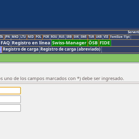
Servert
TA
JPN
MKD
LTU
NED
POL
POR
ROU
RUS
SRB
SVK
SWE
TUR
UKR
VIE
FontSize:11pt
FAQ
Registro en línea
Swiss-Manager
ÖSB
FIDE
s
Registro de carga
Registro de carga (abreviado)
os uno de los campos marcados con *) debe ser ingresado.