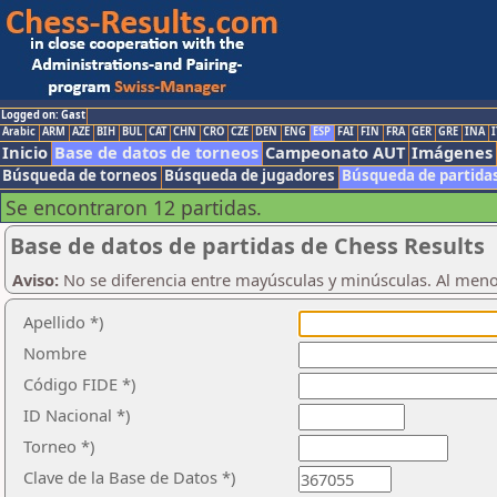
Logged on: Gast
Arabic
ARM
AZE
BIH
BUL
CAT
CHN
CRO
CZE
DEN
ENG
ESP
FAI
FIN
FRA
GER
GRE
INA
I
Inicio
Base de datos de torneos
Campeonato AUT
Imágenes
Búsqueda de torneos
Búsqueda de jugadores
Búsqueda de partida
Se encontraron 12 partidas.
Base de datos de partidas de Chess Results
Aviso:
No se diferencia entre mayúsculas y minúsculas. Al men
Apellido *)
Nombre
Código FIDE *)
ID Nacional *)
Torneo *)
Clave de la Base de Datos *)