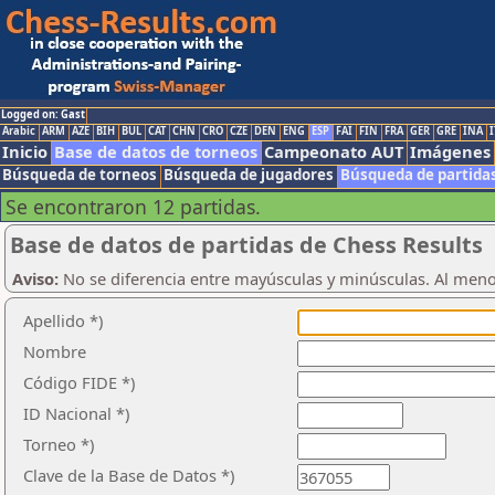
Logged on: Gast
Arabic
ARM
AZE
BIH
BUL
CAT
CHN
CRO
CZE
DEN
ENG
ESP
FAI
FIN
FRA
GER
GRE
INA
I
Inicio
Base de datos de torneos
Campeonato AUT
Imágenes
Búsqueda de torneos
Búsqueda de jugadores
Búsqueda de partida
Se encontraron 12 partidas.
Base de datos de partidas de Chess Results
Aviso:
No se diferencia entre mayúsculas y minúsculas. Al men
Apellido *)
Nombre
Código FIDE *)
ID Nacional *)
Torneo *)
Clave de la Base de Datos *)