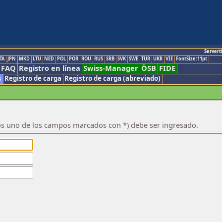
Servert
TA
JPN
MKD
LTU
NED
POL
POR
ROU
RUS
SRB
SVK
SWE
TUR
UKR
VIE
FontSize:11pt
FAQ
Registro en línea
Swiss-Manager
ÖSB
FIDE
s
Registro de carga
Registro de carga (abreviado)
os uno de los campos marcados con *) debe ser ingresado.