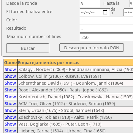
Desde la ronda
Hasta la
ronda
El torneo finaliza entre
y
Color
Resultado
Maximum number of lines
Game
Emparejamientos por mesas
Show
Szilagyi, Norbert (2069) - Randrianarimanana, Alicia (190
Show
Colbow, Collin (2136) - Ruseva, Eva (1591)
Show
Schernthaner, David (1991) - Bounlom, Jannik (1884)
Show
Rosol, Alexander (1950) - Raats, Joppe (1862)
Show
Kristoferitsch, Daniel (1982) - Trzaskowska, Hanna (1503)
Show
ACM Trier, Oliver (1615) - Studener, Simon (1639)
Show
Stern, Urban (1675) - Strobl, Samuel (1648)
Show
Zdechovsky, Tobias (1613) - Aalto, Patrik (1860)
Show
Vass, Boglarka (1605) - Putar, Leon (1710)
Show
Hiebner, Carina (1504) - Urbanc, Tina (1650)