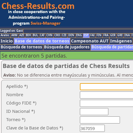
Logged on: Gast
Arabic
ARM
AZE
BIH
BUL
CAT
CHN
CRO
CZE
DEN
ENG
ESP
FAI
FIN
FRA
GER
GRE
INA
I
Inicio
Base de datos de torneos
Campeonato AUT
Imágenes
Búsqueda de torneos
Búsqueda de jugadores
Búsqueda de partida
Se encontraron 5 partidas.
Base de datos de partidas de Chess Results
Aviso:
No se diferencia entre mayúsculas y minúsculas. Al men
Apellido *)
Nombre
Código FIDE *)
ID Nacional *)
Torneo *)
Clave de la Base de Datos *)