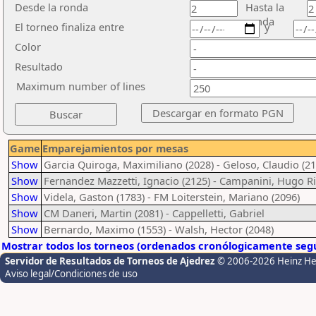
Desde la ronda
Hasta la
ronda
El torneo finaliza entre
y
Color
Resultado
Maximum number of lines
Game
Emparejamientos por mesas
Show
Garcia Quiroga, Maximiliano (2028) - Geloso, Claudio (21
Show
Fernandez Mazzetti, Ignacio (2125) - Campanini, Hugo Ri
Show
Videla, Gaston (1783) - FM Loiterstein, Mariano (2096)
Show
CM Daneri, Martin (2081) - Cappelletti, Gabriel
Show
Bernardo, Maximo (1553) - Walsh, Hector (2048)
Mostrar todos los torneos (ordenados cronólogicamente segú
Servidor de Resultados de Torneos de Ajedrez
© 2006-2026 Heinz H
Aviso legal/Condiciones de uso