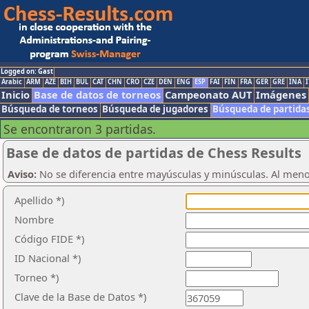
Logged on: Gast
Arabic
ARM
AZE
BIH
BUL
CAT
CHN
CRO
CZE
DEN
ENG
ESP
FAI
FIN
FRA
GER
GRE
INA
I
Inicio
Base de datos de torneos
Campeonato AUT
Imágenes
Búsqueda de torneos
Búsqueda de jugadores
Búsqueda de partida
Se encontraron 3 partidas.
Base de datos de partidas de Chess Results
Aviso:
No se diferencia entre mayúsculas y minúsculas. Al men
Apellido *)
Nombre
Código FIDE *)
ID Nacional *)
Torneo *)
Clave de la Base de Datos *)