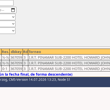
Res.
dbkey
Rd
Torneo
½-½
367059
3
I.R.T. PINAMAR SUB-2200 HOTEL HOWARD JOH
)
½-½
367059
3
I.R.T. PINAMAR SUB-2200 HOTEL HOWARD JOH
0-1
367059
3
I.R.T. PINAMAR SUB-2200 HOTEL HOWARD JOH
n la fecha final, de forma descendente)
erzog
, CMS-Version 14.07.2026 13:23, Node S1