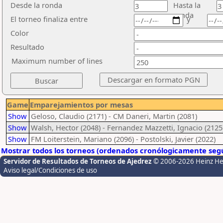
Desde la ronda
Hasta la
ronda
El torneo finaliza entre
y
Color
Resultado
Maximum number of lines
Game
Emparejamientos por mesas
Show
Geloso, Claudio (2171) - CM Daneri, Martin (2081)
Show
Walsh, Hector (2048) - Fernandez Mazzetti, Ignacio (2125
Show
FM Loiterstein, Mariano (2096) - Postolski, Javier (2022)
Mostrar todos los torneos (ordenados cronólogicamente segú
Servidor de Resultados de Torneos de Ajedrez
© 2006-2026 Heinz H
Aviso legal/Condiciones de uso