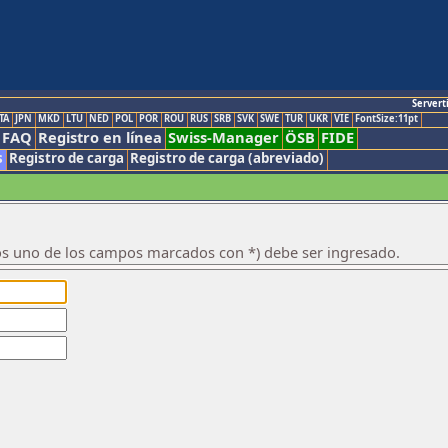
Servert
TA
JPN
MKD
LTU
NED
POL
POR
ROU
RUS
SRB
SVK
SWE
TUR
UKR
VIE
FontSize:11pt
FAQ
Registro en línea
Swiss-Manager
ÖSB
FIDE
s
Registro de carga
Registro de carga (abreviado)
os uno de los campos marcados con *) debe ser ingresado.