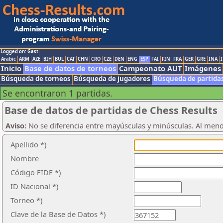
Logged on: Gast
Arabic
ARM
AZE
BIH
BUL
CAT
CHN
CRO
CZE
DEN
ENG
ESP
FAI
FIN
FRA
GER
GRE
INA
I
Inicio
Base de datos de torneos
Campeonato AUT
Imágenes
Búsqueda de torneos
Búsqueda de jugadores
Búsqueda de partida
Se encontraron 1 partidas.
Base de datos de partidas de Chess Results
Aviso:
No se diferencia entre mayúsculas y minúsculas. Al men
Apellido *)
Nombre
Código FIDE *)
ID Nacional *)
Torneo *)
Clave de la Base de Datos *)