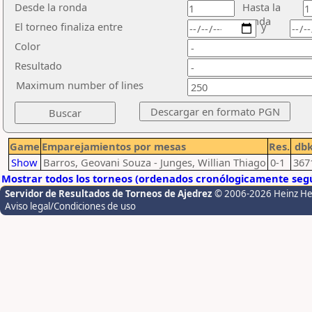
Desde la ronda
Hasta la
ronda
El torneo finaliza entre
y
Color
Resultado
Maximum number of lines
Game
Emparejamientos por mesas
Res.
db
Show
Barros, Geovani Souza - Junges, Willian Thiago
0-1
367
Mostrar todos los torneos (ordenados cronólogicamente segú
Servidor de Resultados de Torneos de Ajedrez
© 2006-2026 Heinz H
Aviso legal/Condiciones de uso