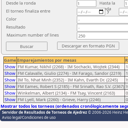
Desde la ronda
Hasta la
ronda
El torneo finaliza entre
y
Color
Resultado
Maximum number of lines
Game
Emparejamientos por mesas
R
Show
FM Kumar, Nikhil (2268) - IM Sochacki, Wojtek (2344)
1
Show
FM Calavalle, Giulio (2274) - IM Farago, Sandor (2219)
1
Show
IM To, Nhat Minh (2352) - IM Kahn, Evarth Dr. (2245)
Show
FM Eames, Robert S (2185) - FM Srinath, Rao S.V. (2367)
Show
Winkelman, Albert (2134) - FM Tsay, Vincent (2163)
0
Show
FM Lyell, Mark (2260) - Grieve, Harry (2246)
0
Mostrar todos los torneos (ordenados cronólogicamente segú
Servidor de Resultados de Torneos de Ajedrez
© 2006-2026 Heinz H
Aviso legal/Condiciones de uso