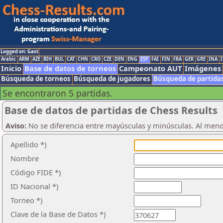
Logged on: Gast
Arabic
ARM
AZE
BIH
BUL
CAT
CHN
CRO
CZE
DEN
ENG
ESP
FAI
FIN
FRA
GER
GRE
INA
I
Inicio
Base de datos de torneos
Campeonato AUT
Imágenes
Búsqueda de torneos
Búsqueda de jugadores
Búsqueda de partida
Se encontraron 5 partidas.
Base de datos de partidas de Chess Results
Aviso:
No se diferencia entre mayúsculas y minúsculas. Al men
Apellido *)
Nombre
Código FIDE *)
ID Nacional *)
Torneo *)
Clave de la Base de Datos *)