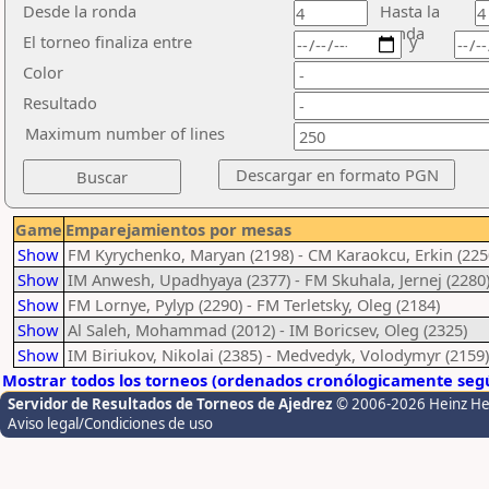
Desde la ronda
Hasta la
ronda
El torneo finaliza entre
y
Color
Resultado
Maximum number of lines
Game
Emparejamientos por mesas
Show
FM Kyrychenko, Maryan (2198) - CM Karaokcu, Erkin (225
Show
IM Anwesh, Upadhyaya (2377) - FM Skuhala, Jernej (2280
Show
FM Lornye, Pylyp (2290) - FM Terletsky, Oleg (2184)
Show
Al Saleh, Mohammad (2012) - IM Boricsev, Oleg (2325)
Show
IM Biriukov, Nikolai (2385) - Medvedyk, Volodymyr (2159)
Mostrar todos los torneos (ordenados cronólogicamente segú
Servidor de Resultados de Torneos de Ajedrez
© 2006-2026 Heinz H
Aviso legal/Condiciones de uso