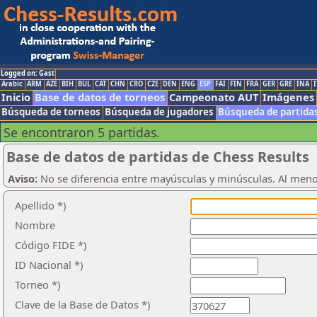
Logged on: Gast
Arabic
ARM
AZE
BIH
BUL
CAT
CHN
CRO
CZE
DEN
ENG
ESP
FAI
FIN
FRA
GER
GRE
INA
I
Inicio
Base de datos de torneos
Campeonato AUT
Imágenes
Búsqueda de torneos
Búsqueda de jugadores
Búsqueda de partida
Se encontraron 5 partidas.
Base de datos de partidas de Chess Results
Aviso:
No se diferencia entre mayúsculas y minúsculas. Al men
Apellido *)
Nombre
Código FIDE *)
ID Nacional *)
Torneo *)
Clave de la Base de Datos *)