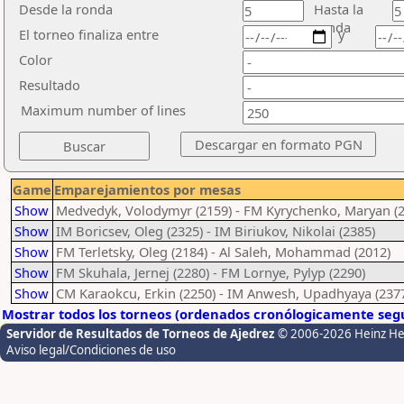
Desde la ronda
Hasta la
ronda
El torneo finaliza entre
y
Color
Resultado
Maximum number of lines
Game
Emparejamientos por mesas
Show
Medvedyk, Volodymyr (2159) - FM Kyrychenko, Maryan (2
Show
IM Boricsev, Oleg (2325) - IM Biriukov, Nikolai (2385)
Show
FM Terletsky, Oleg (2184) - Al Saleh, Mohammad (2012)
Show
FM Skuhala, Jernej (2280) - FM Lornye, Pylyp (2290)
Show
CM Karaokcu, Erkin (2250) - IM Anwesh, Upadhyaya (237
Mostrar todos los torneos (ordenados cronólogicamente segú
Servidor de Resultados de Torneos de Ajedrez
© 2006-2026 Heinz H
Aviso legal/Condiciones de uso