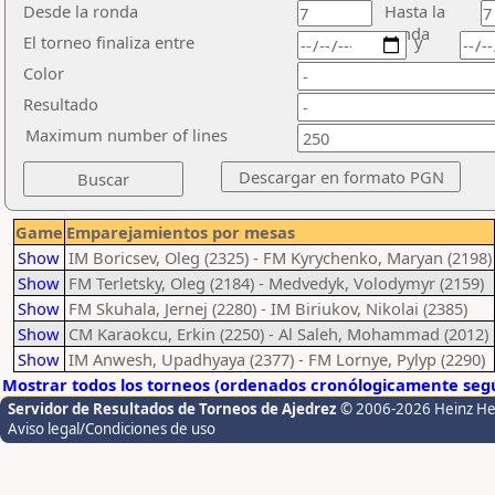
Desde la ronda
Hasta la
ronda
El torneo finaliza entre
y
Color
Resultado
Maximum number of lines
Game
Emparejamientos por mesas
Show
IM Boricsev, Oleg (2325) - FM Kyrychenko, Maryan (2198)
Show
FM Terletsky, Oleg (2184) - Medvedyk, Volodymyr (2159)
Show
FM Skuhala, Jernej (2280) - IM Biriukov, Nikolai (2385)
Show
CM Karaokcu, Erkin (2250) - Al Saleh, Mohammad (2012)
Show
IM Anwesh, Upadhyaya (2377) - FM Lornye, Pylyp (2290)
Mostrar todos los torneos (ordenados cronólogicamente segú
Servidor de Resultados de Torneos de Ajedrez
© 2006-2026 Heinz H
Aviso legal/Condiciones de uso