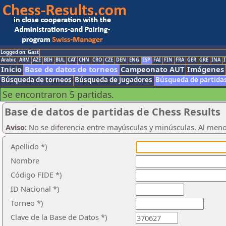
Logged on: Gast
Arabic
ARM
AZE
BIH
BUL
CAT
CHN
CRO
CZE
DEN
ENG
ESP
FAI
FIN
FRA
GER
GRE
INA
I
Inicio
Base de datos de torneos
Campeonato AUT
Imágenes
Búsqueda de torneos
Búsqueda de jugadores
Búsqueda de partida
Se encontraron 5 partidas.
Base de datos de partidas de Chess Results
Aviso:
No se diferencia entre mayúsculas y minúsculas. Al men
Apellido *)
Nombre
Código FIDE *)
ID Nacional *)
Torneo *)
Clave de la Base de Datos *)