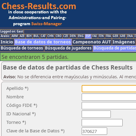
Logged on: Gast
Arabic
ARM
AZE
BIH
BUL
CAT
CHN
CRO
CZE
DEN
ENG
ESP
FAI
FIN
FRA
GER
GRE
INA
I
Inicio
Base de datos de torneos
Campeonato AUT
Imágenes
Búsqueda de torneos
Búsqueda de jugadores
Búsqueda de partida
Se encontraron 5 partidas.
Base de datos de partidas de Chess Results
Aviso:
No se diferencia entre mayúsculas y minúsculas. Al men
Apellido *)
Nombre
Código FIDE *)
ID Nacional *)
Torneo *)
Clave de la Base de Datos *)