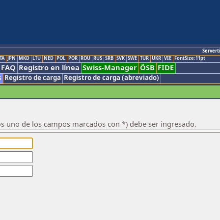
Servert
TA
JPN
MKD
LTU
NED
POL
POR
ROU
RUS
SRB
SVK
SWE
TUR
UKR
VIE
FontSize:11pt
FAQ
Registro en línea
Swiss-Manager
ÖSB
FIDE
s
Registro de carga
Registro de carga (abreviado)
os uno de los campos marcados con *) debe ser ingresado.