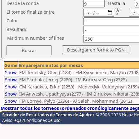
Desde la ronda
Hasta la
ronda
El torneo finaliza entre
y
Color
Resultado
Maximum number of lines
Game
Emparejamientos por mesas
Show
FM Terletsky, Oleg (2184) - FM Kyrychenko, Maryan (2198
Show
FM Skuhala, Jernej (2280) - IM Boricsev, Oleg (2325)
Show
CM Karaokcu, Erkin (2250) - Medvedyk, Volodymyr (2159)
Show
IM Anwesh, Upadhyaya (2377) - IM Biriukov, Nikolai (238
Show
FM Lornye, Pylyp (2290) - Al Saleh, Mohammad (2012)
Mostrar todos los torneos (ordenados cronólogicamente segú
Servidor de Resultados de Torneos de Ajedrez
© 2006-2026 Heinz H
Aviso legal/Condiciones de uso