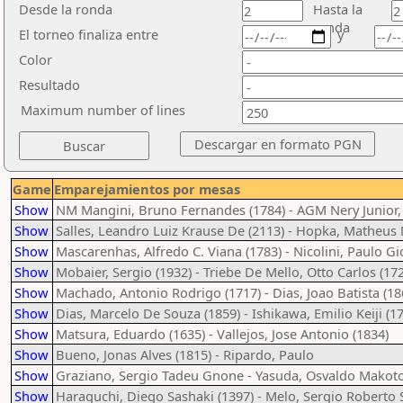
Desde la ronda
Hasta la
ronda
El torneo finaliza entre
y
Color
Resultado
Maximum number of lines
Game
Emparejamientos por mesas
Show
NM Mangini, Bruno Fernandes (1784) - AGM Nery Junior, 
Show
Salles, Leandro Luiz Krause De (2113) - Hopka, Matheus 
Show
Mascarenhas, Alfredo C. Viana (1783) - Nicolini, Paulo Gi
Show
Mobaier, Sergio (1932) - Triebe De Mello, Otto Carlos (17
Show
Machado, Antonio Rodrigo (1717) - Dias, Joao Batista (18
Show
Dias, Marcelo De Souza (1859) - Ishikawa, Emilio Keiji (1
Show
Matsura, Eduardo (1635) - Vallejos, Jose Antonio (1834)
Show
Bueno, Jonas Alves (1815) - Ripardo, Paulo
Show
Graziano, Sergio Tadeu Gnone - Yasuda, Osvaldo Makoto
Show
Haraguchi, Diego Sashaki (1397) - Melo, Sergio Roberto