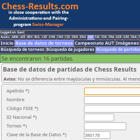
Logged on: Gast
Arabic
ARM
AZE
BIH
BUL
CAT
CHN
CRO
CZE
DEN
ENG
ESP
FAI
FIN
FRA
GER
GRE
INA
I
Inicio
Base de datos de torneos
Campeonato AUT
Imágenes
Búsqueda de torneos
Búsqueda de jugadores
Búsqueda de partida
Se encontraron 16 partidas.
Base de datos de partidas de Chess Results
Aviso:
No se diferencia entre mayúsculas y minúsculas. Al men
Apellido *)
Nombre
Código FIDE *)
ID Nacional *)
Torneo *)
Clave de la Base de Datos *)