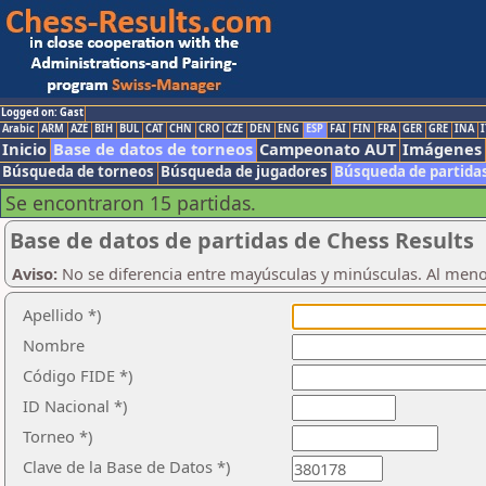
Logged on: Gast
Arabic
ARM
AZE
BIH
BUL
CAT
CHN
CRO
CZE
DEN
ENG
ESP
FAI
FIN
FRA
GER
GRE
INA
I
Inicio
Base de datos de torneos
Campeonato AUT
Imágenes
Búsqueda de torneos
Búsqueda de jugadores
Búsqueda de partida
Se encontraron 15 partidas.
Base de datos de partidas de Chess Results
Aviso:
No se diferencia entre mayúsculas y minúsculas. Al men
Apellido *)
Nombre
Código FIDE *)
ID Nacional *)
Torneo *)
Clave de la Base de Datos *)