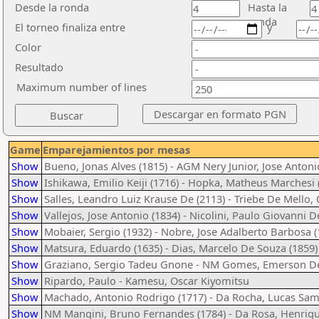
Desde la ronda
Hasta la
ronda
El torneo finaliza entre
y
Color
Resultado
Maximum number of lines
Game
Emparejamientos por mesas
Show
Bueno, Jonas Alves (1815) - AGM Nery Junior, Jose Antoni
Show
Ishikawa, Emilio Keiji (1716) - Hopka, Matheus Marchesi 
Show
Salles, Leandro Luiz Krause De (2113) - Triebe De Mello, 
Show
Vallejos, Jose Antonio (1834) - Nicolini, Paulo Giovanni D
Show
Mobaier, Sergio (1932) - Nobre, Jose Adalberto Barbosa (
Show
Matsura, Eduardo (1635) - Dias, Marcelo De Souza (1859)
Show
Graziano, Sergio Tadeu Gnone - NM Gomes, Emerson De
Show
Ripardo, Paulo - Kamesu, Oscar Kiyomitsu
Show
Machado, Antonio Rodrigo (1717) - Da Rocha, Lucas Sam
Show
NM Mangini, Bruno Fernandes (1784) - Da Rosa, Henriqu