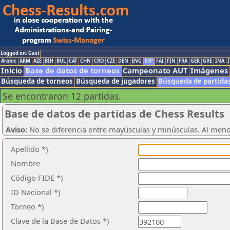
Logged on: Gast
Arabic
ARM
AZE
BIH
BUL
CAT
CHN
CRO
CZE
DEN
ENG
ESP
FAI
FIN
FRA
GER
GRE
INA
I
Inicio
Base de datos de torneos
Campeonato AUT
Imágenes
Búsqueda de torneos
Búsqueda de jugadores
Búsqueda de partida
Se encontraron 12 partidas.
Base de datos de partidas de Chess Results
Aviso:
No se diferencia entre mayúsculas y minúsculas. Al men
Apellido *)
Nombre
Código FIDE *)
ID Nacional *)
Torneo *)
Clave de la Base de Datos *)