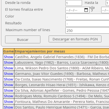
Desde la ronda
Hasta la
ronda
El torneo finaliza entre
y
Color
Resultado
Maximum number of lines
Game
Emparejamientos por mesas
Show
Castilho, Angelo Gabriel Fernandes (1836) - FM De Borba
Show
Labussiere, Yago (1982) - Barros, Lucca Szarcwing (1800)
Show
Lima, Wikson Pedro Dos Santos (1800) - AGM Ribeiro, 
Show
Germano, Joao Vitor Guedes (1690) - Barbosa, Matheus 
Show
Da Costa, Isaias Nascimento (1768) - Freitas, Ronan Cunh
Show
Borges, Leonardo Hisao Herai (1651) - Ishikawa, Kenzo d
Show
Da Silva, Adonias Apelfeler - Gomes, Pedro Pessoa (1647
Show
Rodrigues Mota, Romulo Cardoso S (1494) - De Melo, Sue
Show
Fontoura, Matheus Do Amarante - Pereira Neto, Francis
Show
Dos Santos, Paulo Henrique Maximo (1471) - Garcia, Jo