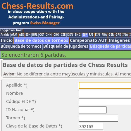
Logged on: Gast
Arabic
ARM
AZE
BIH
BUL
CAT
CHN
CRO
CZE
DEN
ENG
ESP
FAI
FIN
FRA
GER
GRE
INA
I
Inicio
Base de datos de torneos
Campeonato AUT
Imágenes
Búsqueda de torneos
Búsqueda de jugadores
Búsqueda de partida
Se encontraron 6 partidas.
Base de datos de partidas de Chess Results
Aviso:
No se diferencia entre mayúsculas y minúsculas. Al men
Apellido *)
Nombre
Código FIDE *)
ID Nacional *)
Torneo *)
Clave de la Base de Datos *)