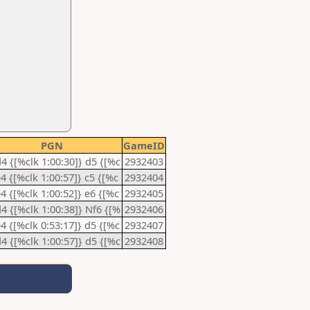
PGN
GameID
d4 {[%clk 1:00:30]} d5 {[%c
2932403
e4 {[%clk 1:00:57]} c5 {[%c
2932404
e4 {[%clk 1:00:52]} e6 {[%c
2932405
d4 {[%clk 1:00:38]} Nf6 {[%
2932406
e4 {[%clk 0:53:17]} d5 {[%c
2932407
d4 {[%clk 1:00:57]} d5 {[%c
2932408