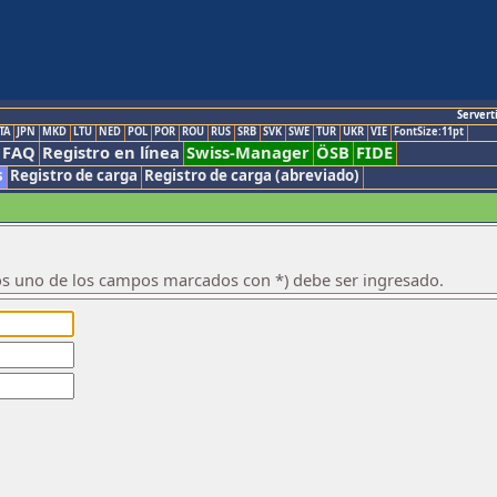
Servert
TA
JPN
MKD
LTU
NED
POL
POR
ROU
RUS
SRB
SVK
SWE
TUR
UKR
VIE
FontSize:11pt
FAQ
Registro en línea
Swiss-Manager
ÖSB
FIDE
s
Registro de carga
Registro de carga (abreviado)
os uno de los campos marcados con *) debe ser ingresado.