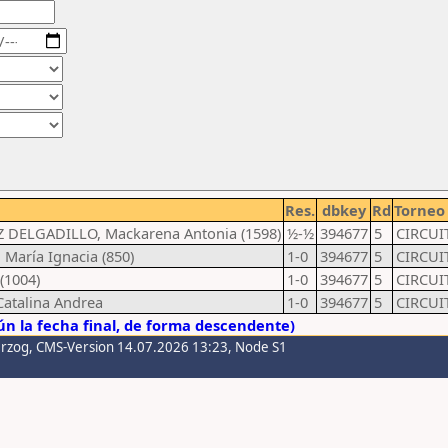
Res.
dbkey
Rd
Torneo
Z DELGADILLO, Mackarena Antonia (1598)
½-½
394677
5
CIRCUI
María Ignacia (850)
1-0
394677
5
CIRCUI
(1004)
1-0
394677
5
CIRCUI
atalina Andrea
1-0
394677
5
CIRCUI
n la fecha final, de forma descendente)
erzog
, CMS-Version 14.07.2026 13:23, Node S1