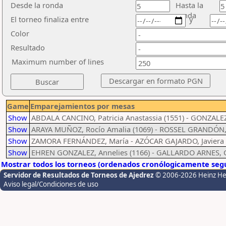
Desde la ronda
Hasta la
ronda
El torneo finaliza entre
y
Color
Resultado
Maximum number of lines
Game
Emparejamientos por mesas
Show
ABDALA CANCINO, Patricia Anastassia (1551) - GONZALE
Show
ARAYA MUÑOZ, Rocío Amalia (1069) - ROSSEL GRANDÓN, 
Show
ZAMORA FERNÁNDEZ, María - AZÓCAR GAJARDO, Javiera 
Show
EHREN GONZALEZ, Annelies (1166) - GALLARDO ARNES, C
Mostrar todos los torneos (ordenados cronólogicamente segú
Servidor de Resultados de Torneos de Ajedrez
© 2006-2026 Heinz H
Aviso legal/Condiciones de uso