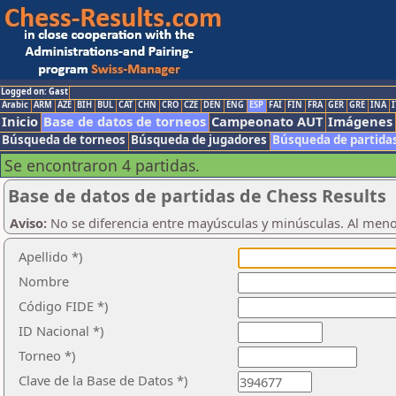
Logged on: Gast
Arabic
ARM
AZE
BIH
BUL
CAT
CHN
CRO
CZE
DEN
ENG
ESP
FAI
FIN
FRA
GER
GRE
INA
I
Inicio
Base de datos de torneos
Campeonato AUT
Imágenes
Búsqueda de torneos
Búsqueda de jugadores
Búsqueda de partida
Se encontraron 4 partidas.
Base de datos de partidas de Chess Results
Aviso:
No se diferencia entre mayúsculas y minúsculas. Al men
Apellido *)
Nombre
Código FIDE *)
ID Nacional *)
Torneo *)
Clave de la Base de Datos *)