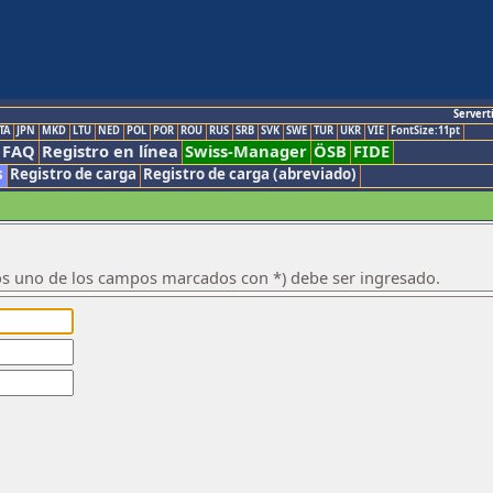
Servert
TA
JPN
MKD
LTU
NED
POL
POR
ROU
RUS
SRB
SVK
SWE
TUR
UKR
VIE
FontSize:11pt
FAQ
Registro en línea
Swiss-Manager
ÖSB
FIDE
s
Registro de carga
Registro de carga (abreviado)
os uno de los campos marcados con *) debe ser ingresado.