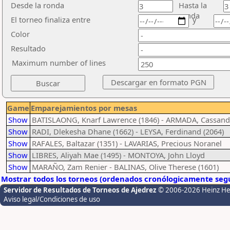
Desde la ronda
Hasta la
ronda
El torneo finaliza entre
y
Color
Resultado
Maximum number of lines
Game
Emparejamientos por mesas
Show
BATISLAONG, Knarf Lawrence (1846) - ARMADA, Cassand
Show
RADI, Dlekesha Dhane (1662) - LEYSA, Ferdinand (2064)
Show
RAFALES, Baltazar (1351) - LAVARIAS, Precious Noranel
Show
LIBRES, Aliyah Mae (1495) - MONTOYA, John Lloyd
Show
MARAÑO, Zam Renier - BALINAS, Olive Therese (1601)
Mostrar todos los torneos (ordenados cronólogicamente segú
Servidor de Resultados de Torneos de Ajedrez
© 2006-2026 Heinz H
Aviso legal/Condiciones de uso