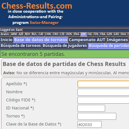
Logged on: Gast
Arabic
ARM
AZE
BIH
BUL
CAT
CHN
CRO
CZE
DEN
ENG
ESP
FAI
FIN
FRA
GER
GRE
INA
I
Inicio
Base de datos de torneos
Campeonato AUT
Imágenes
Búsqueda de torneos
Búsqueda de jugadores
Búsqueda de partida
Se encontraron 5 partidas.
Base de datos de partidas de Chess Results
Aviso:
No se diferencia entre mayúsculas y minúsculas. Al men
Apellido *)
Nombre
Código FIDE *)
ID Nacional *)
Torneo *)
Clave de la Base de Datos *)