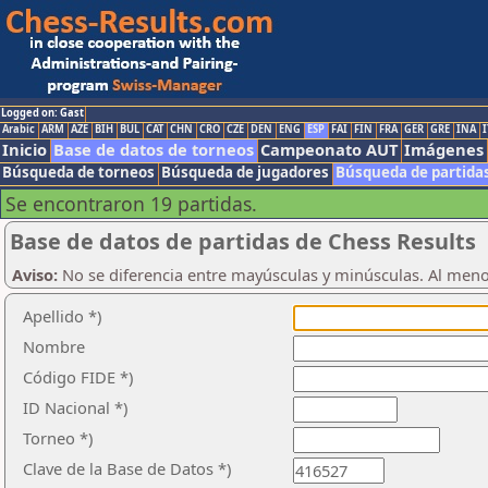
Logged on: Gast
Arabic
ARM
AZE
BIH
BUL
CAT
CHN
CRO
CZE
DEN
ENG
ESP
FAI
FIN
FRA
GER
GRE
INA
I
Inicio
Base de datos de torneos
Campeonato AUT
Imágenes
Búsqueda de torneos
Búsqueda de jugadores
Búsqueda de partida
Se encontraron 19 partidas.
Base de datos de partidas de Chess Results
Aviso:
No se diferencia entre mayúsculas y minúsculas. Al men
Apellido *)
Nombre
Código FIDE *)
ID Nacional *)
Torneo *)
Clave de la Base de Datos *)