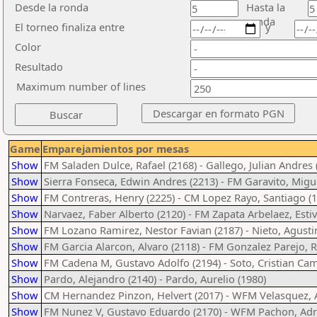
Desde la ronda
Hasta la
ronda
El torneo finaliza entre
y
Color
Resultado
Maximum number of lines
Game
Emparejamientos por mesas
Show
FM Saladen Dulce, Rafael (2168) - Gallego, Julian Andres 
Show
Sierra Fonseca, Edwin Andres (2213) - FM Garavito, Migu
Show
FM Contreras, Henry (2225) - CM Lopez Rayo, Santiago (1
Show
Narvaez, Faber Alberto (2120) - FM Zapata Arbelaez, Esti
Show
FM Lozano Ramirez, Nestor Favian (2187) - Nieto, Agusti
Show
FM Garcia Alarcon, Alvaro (2118) - FM Gonzalez Parejo, 
Show
FM Cadena M, Gustavo Adolfo (2194) - Soto, Cristian Cam
Show
Pardo, Alejandro (2140) - Pardo, Aurelio (1980)
Show
CM Hernandez Pinzon, Helvert (2017) - WFM Velasquez, A
Show
FM Nunez V, Gustavo Eduardo (2170) - WFM Pachon, Adr