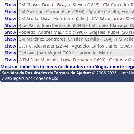
Show
CM Chavez Duero, Brayan Steven (1813) - CM Corredor Re
Show
CM Guzman, Campo Elias (1984) - Aponte Castillo, Ernest
Show
CM Ardila, Oscar Humberto (2062) - CM Silva, Jorge (2004
Show
Rios Parra, Juan Fernando (2046) - FM Lopez Idarraga, D
Show
Robledo, Andres Mauricio (1980) - Grajales, Rubiel (2041)
Show
CM Martinez Contreras, Cristian Camilo (1964) - FM Valle,
Show
Castro, Alexander (2214) - Agudelo, Carlos Daniel (2049)
Show
Cadavid, Juan Miguel (2001) - Jaramillo, Martin
Show
WFM Diaz Meneses, Luisa Fernanda (1699) - Ordonez Gon
Mostrar todos los torneos (ordenados cronólogicamente segú
Servidor de Resultados de Torneos de Ajedrez
© 2006-2026 Heinz H
Aviso legal/Condiciones de uso