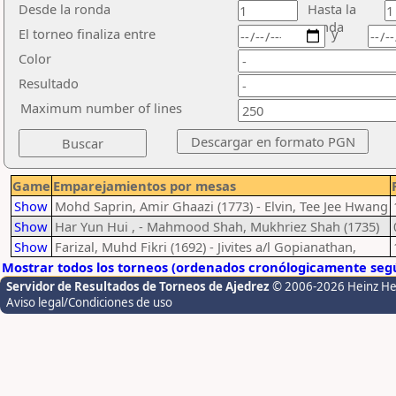
Desde la ronda
Hasta la
ronda
El torneo finaliza entre
y
Color
Resultado
Maximum number of lines
Game
Emparejamientos por mesas
Show
Mohd Saprin, Amir Ghaazi (1773) - Elvin, Tee Jee Hwang
Show
Har Yun Hui , - Mahmood Shah, Mukhriez Shah (1735)
Show
Farizal, Muhd Fikri (1692) - Jivites a/l Gopianathan,
Mostrar todos los torneos (ordenados cronólogicamente segú
Servidor de Resultados de Torneos de Ajedrez
© 2006-2026 Heinz H
Aviso legal/Condiciones de uso