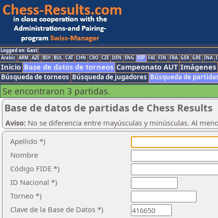
Logged on: Gast
Arabic
ARM
AZE
BIH
BUL
CAT
CHN
CRO
CZE
DEN
ENG
ESP
FAI
FIN
FRA
GER
GRE
INA
I
Inicio
Base de datos de torneos
Campeonato AUT
Imágenes
Búsqueda de torneos
Búsqueda de jugadores
Búsqueda de partida
Se encontraron 3 partidas.
Base de datos de partidas de Chess Results
Aviso:
No se diferencia entre mayúsculas y minúsculas. Al men
Apellido *)
Nombre
Código FIDE *)
ID Nacional *)
Torneo *)
Clave de la Base de Datos *)