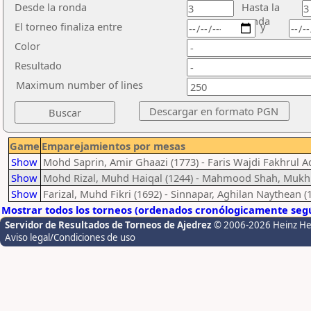
Desde la ronda
Hasta la
ronda
El torneo finaliza entre
y
Color
Resultado
Maximum number of lines
Game
Emparejamientos por mesas
Show
Mohd Saprin, Amir Ghaazi (1773) - Faris Wajdi Fakhrul Ad
Show
Mohd Rizal, Muhd Haiqal (1244) - Mahmood Shah, Mukhr
Show
Farizal, Muhd Fikri (1692) - Sinnapar, Aghilan Naythean (
Mostrar todos los torneos (ordenados cronólogicamente segú
Servidor de Resultados de Torneos de Ajedrez
© 2006-2026 Heinz H
Aviso legal/Condiciones de uso