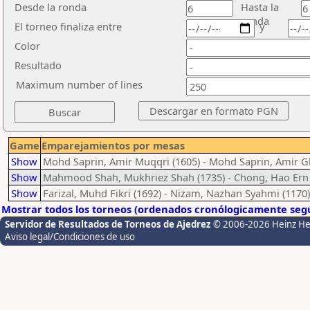
Desde la ronda
Hasta la
ronda
El torneo finaliza entre
y
Color
Resultado
Maximum number of lines
Game
Emparejamientos por mesas
Show
Mohd Saprin, Amir Muqqri (1605) - Mohd Saprin, Amir Gh
Show
Mahmood Shah, Mukhriez Shah (1735) - Chong, Hao Ern 
Show
Farizal, Muhd Fikri (1692) - Nizam, Nazhan Syahmi (1170)
Mostrar todos los torneos (ordenados cronólogicamente segú
Servidor de Resultados de Torneos de Ajedrez
© 2006-2026 Heinz H
Aviso legal/Condiciones de uso