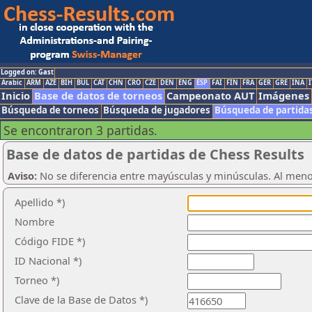
Logged on: Gast
Arabic
ARM
AZE
BIH
BUL
CAT
CHN
CRO
CZE
DEN
ENG
ESP
FAI
FIN
FRA
GER
GRE
INA
I
Inicio
Base de datos de torneos
Campeonato AUT
Imágenes
Búsqueda de torneos
Búsqueda de jugadores
Búsqueda de partida
Se encontraron 3 partidas.
Base de datos de partidas de Chess Results
Aviso:
No se diferencia entre mayúsculas y minúsculas. Al men
Apellido *)
Nombre
Código FIDE *)
ID Nacional *)
Torneo *)
Clave de la Base de Datos *)