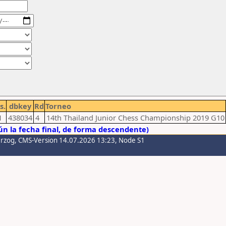
s.
dbkey
Rd
Torneo
1
438034
4
14th Thailand Junior Chess Championship 2019 G10
n la fecha final, de forma descendente)
erzog
, CMS-Version 14.07.2026 13:23, Node S1