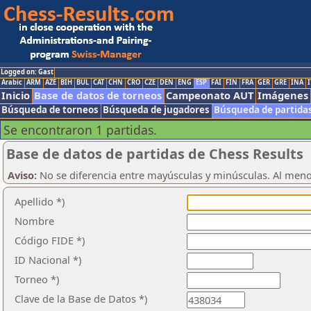
Logged on: Gast
Arabic
ARM
AZE
BIH
BUL
CAT
CHN
CRO
CZE
DEN
ENG
ESP
FAI
FIN
FRA
GER
GRE
INA
I
Inicio
Base de datos de torneos
Campeonato AUT
Imágenes
Búsqueda de torneos
Búsqueda de jugadores
Búsqueda de partida
Se encontraron 1 partidas.
Base de datos de partidas de Chess Results
Aviso:
No se diferencia entre mayúsculas y minúsculas. Al men
Apellido *)
Nombre
Código FIDE *)
ID Nacional *)
Torneo *)
Clave de la Base de Datos *)