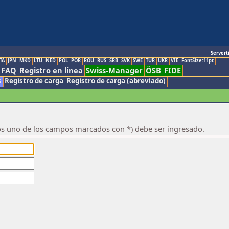
Servert
TA
JPN
MKD
LTU
NED
POL
POR
ROU
RUS
SRB
SVK
SWE
TUR
UKR
VIE
FontSize:11pt
FAQ
Registro en línea
Swiss-Manager
ÖSB
FIDE
s
Registro de carga
Registro de carga (abreviado)
os uno de los campos marcados con *) debe ser ingresado.