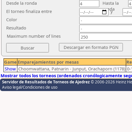
Desde la ronda
Hasta la
ronda
El torneo finaliza entre
y
Color
Resultado
Maximum number of lines
Game
Emparejamientos por mesas
Re
Show
Choomwattana, Patnarin - Junput, Orachaporn (1178)
0-
Mostrar todos los torneos (ordenados cronólogicamente segú
Servidor de Resultados de Torneos de Ajedrez
© 2006-2026 Heinz H
Aviso legal/Condiciones de uso