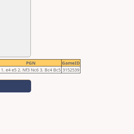
PGN
GameID
1. e4 e5 2. Nf3 Nc6 3. Bc4 Bc5
3152539