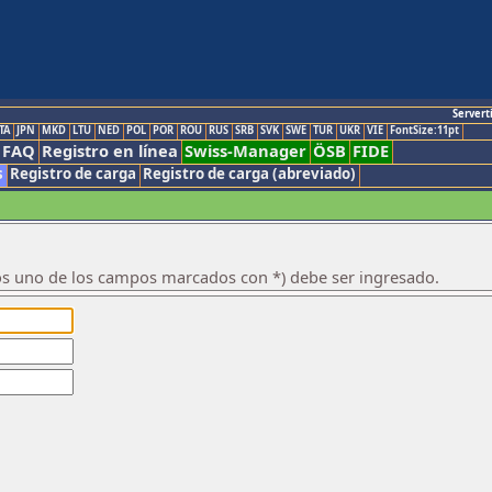
Servert
TA
JPN
MKD
LTU
NED
POL
POR
ROU
RUS
SRB
SVK
SWE
TUR
UKR
VIE
FontSize:11pt
FAQ
Registro en línea
Swiss-Manager
ÖSB
FIDE
s
Registro de carga
Registro de carga (abreviado)
os uno de los campos marcados con *) debe ser ingresado.