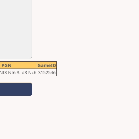
PGN
GameID
 Nf3 Nf6 3. d3 Nc6
3152546