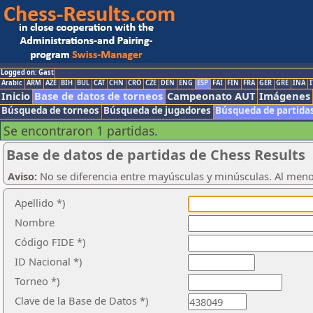
Logged on: Gast
Arabic
ARM
AZE
BIH
BUL
CAT
CHN
CRO
CZE
DEN
ENG
ESP
FAI
FIN
FRA
GER
GRE
INA
I
Inicio
Base de datos de torneos
Campeonato AUT
Imágenes
Búsqueda de torneos
Búsqueda de jugadores
Búsqueda de partida
Se encontraron 1 partidas.
Base de datos de partidas de Chess Results
Aviso:
No se diferencia entre mayúsculas y minúsculas. Al men
Apellido *)
Nombre
Código FIDE *)
ID Nacional *)
Torneo *)
Clave de la Base de Datos *)