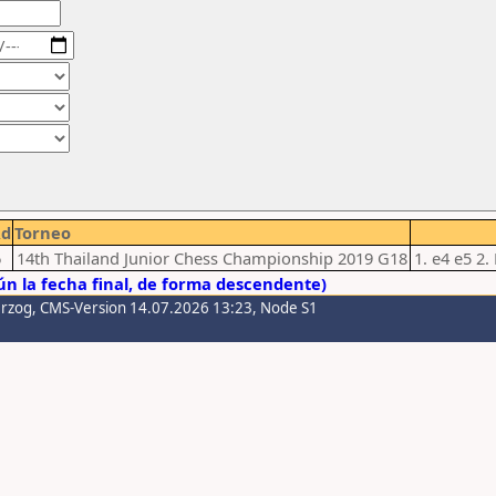
Rd
Torneo
6
14th Thailand Junior Chess Championship 2019 G18
1. e4 e5 2.
n la fecha final, de forma descendente)
erzog
, CMS-Version 14.07.2026 13:23, Node S1