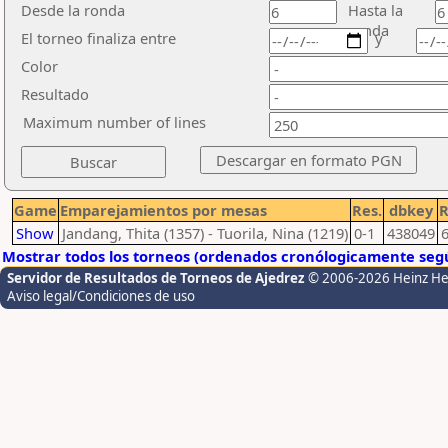
Desde la ronda
Hasta la
ronda
El torneo finaliza entre
y
Color
Resultado
Maximum number of lines
Game
Emparejamientos por mesas
Res.
dbkey
Show
Jandang, Thita (1357) - Tuorila, Nina (1219)
0-1
438049
Mostrar todos los torneos (ordenados cronólogicamente segú
Servidor de Resultados de Torneos de Ajedrez
© 2006-2026 Heinz H
Aviso legal/Condiciones de uso