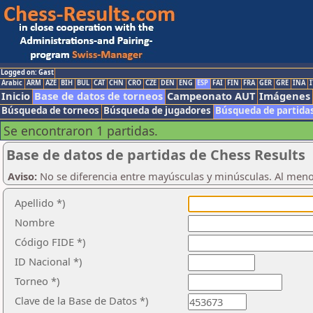
Logged on: Gast
Arabic
ARM
AZE
BIH
BUL
CAT
CHN
CRO
CZE
DEN
ENG
ESP
FAI
FIN
FRA
GER
GRE
INA
I
Inicio
Base de datos de torneos
Campeonato AUT
Imágenes
Búsqueda de torneos
Búsqueda de jugadores
Búsqueda de partida
Se encontraron 1 partidas.
Base de datos de partidas de Chess Results
Aviso:
No se diferencia entre mayúsculas y minúsculas. Al men
Apellido *)
Nombre
Código FIDE *)
ID Nacional *)
Torneo *)
Clave de la Base de Datos *)