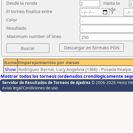
Desde la ronda
Hasta la
ronda
El torneo finaliza entre
y
Color
Resultado
Maximum number of lines
Game
Emparejamientos por mesas
Show
Rodriguez Bernal, Lucy Angelina (1366) - Posada Realpe, 
Mostrar todos los torneos (ordenados cronólogicamente segú
Servidor de Resultados de Torneos de Ajedrez
© 2006-2026 Heinz H
Aviso legal/Condiciones de uso