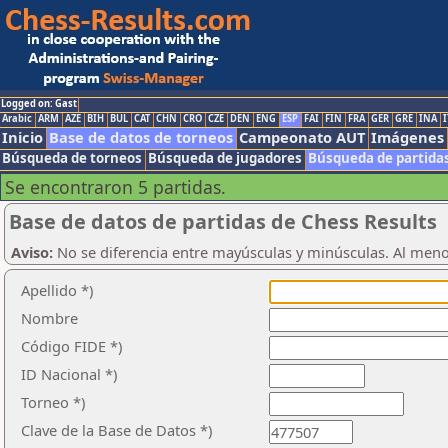
Logged on: Gast
Arabic
ARM
AZE
BIH
BUL
CAT
CHN
CRO
CZE
DEN
ENG
ESP
FAI
FIN
FRA
GER
GRE
INA
I
Inicio
Base de datos de torneos
Campeonato AUT
Imágenes
Búsqueda de torneos
Búsqueda de jugadores
Búsqueda de partida
Se encontraron 5 partidas.
Base de datos de partidas de Chess Results
Aviso:
No se diferencia entre mayúsculas y minúsculas. Al men
Apellido *)
Nombre
Código FIDE *)
ID Nacional *)
Torneo *)
Clave de la Base de Datos *)