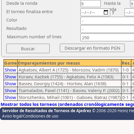
Desde la ronda
Hasta la
ronda
El torneo finaliza entre
y
Color
Resultado
Maximum number of lines
Game
Emparejamientos por mesas
Res.
Show
Agkatsev, Albert A (1725) - Morozov, Vadim (1870)
1-0
Show
Koraev, Kazbek (1755) - Agkatsev, Felix A (1583)
0-1
Show
Basiev, Georgiy (1424) - Hortiev, Alan (1638)
0-1
Show
Tsamaladze, Pavel (1141) - Basiev, Valeriy P. (2002)
0-1
Show
Storozhenko, Mihail (1061) - Gaboev, Batraz (1987)
0-1
Mostrar todos los torneos (ordenados cronólogicamente segú
Servidor de Resultados de Torneos de Ajedrez
© 2006-2026 Heinz H
Aviso legal/Condiciones de uso