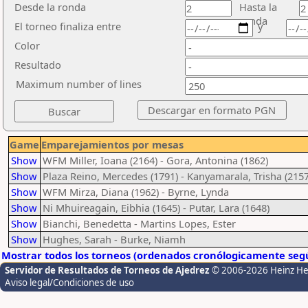
Desde la ronda
Hasta la
ronda
El torneo finaliza entre
y
Color
Resultado
Maximum number of lines
Game
Emparejamientos por mesas
Show
WFM Miller, Ioana (2164) - Gora, Antonina (1862)
Show
Plaza Reino, Mercedes (1791) - Kanyamarala, Trisha (2157
Show
WFM Mirza, Diana (1962) - Byrne, Lynda
Show
Ni Mhuireagain, Eibhia (1645) - Putar, Lara (1648)
Show
Bianchi, Benedetta - Martins Lopes, Ester
Show
Hughes, Sarah - Burke, Niamh
Mostrar todos los torneos (ordenados cronólogicamente segú
Servidor de Resultados de Torneos de Ajedrez
© 2006-2026 Heinz H
Aviso legal/Condiciones de uso