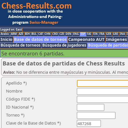
Logged on: Gast
Arabic
ARM
AZE
BIH
BUL
CAT
CHN
CRO
CZE
DEN
ENG
ESP
FAI
FIN
FRA
GER
GRE
INA
I
Inicio
Base de datos de torneos
Campeonato AUT
Imágenes
Búsqueda de torneos
Búsqueda de jugadores
Búsqueda de partida
Se encontraron 6 partidas.
Base de datos de partidas de Chess Results
Aviso:
No se diferencia entre mayúsculas y minúsculas. Al men
Apellido *)
Nombre
Código FIDE *)
ID Nacional *)
Torneo *)
Clave de la Base de Datos *)