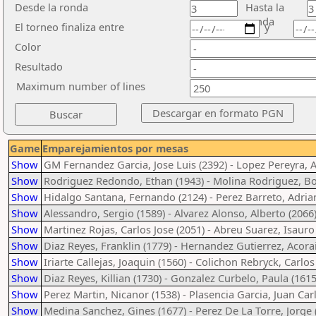
Desde la ronda
Hasta la
ronda
El torneo finaliza entre
y
Color
Resultado
Maximum number of lines
Game
Emparejamientos por mesas
Show
GM Fernandez Garcia, Jose Luis (2392) - Lopez Pereyra, 
Show
Rodriguez Redondo, Ethan (1943) - Molina Rodriguez, Bo
Show
Hidalgo Santana, Fernando (2124) - Perez Barreto, Adria
Show
Alessandro, Sergio (1589) - Alvarez Alonso, Alberto (2066
Show
Martinez Rojas, Carlos Jose (2051) - Abreu Suarez, Isauro
Show
Diaz Reyes, Franklin (1779) - Hernandez Gutierrez, Acora
Show
Iriarte Callejas, Joaquin (1560) - Colichon Rebryck, Carlos
Show
Diaz Reyes, Killian (1730) - Gonzalez Curbelo, Paula (1615
Show
Perez Martin, Nicanor (1538) - Plasencia Garcia, Juan Car
Show
Medina Sanchez, Gines (1677) - Perez De La Torre, Jorge 