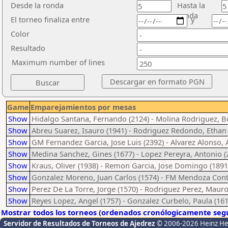
Desde la ronda
Hasta la
ronda
El torneo finaliza entre
y
Color
Resultado
Maximum number of lines
Game
Emparejamientos por mesas
Show
Hidalgo Santana, Fernando (2124) - Molina Rodriguez, Bo
Show
Abreu Suarez, Isauro (1941) - Rodriguez Redondo, Ethan 
Show
GM Fernandez Garcia, Jose Luis (2392) - Alvarez Alonso, 
Show
Medina Sanchez, Gines (1677) - Lopez Pereyra, Antonio (
Show
Kraus, Oliver (1938) - Remon Garcia, Jose Domingo (1891
Show
Gonzalez Moreno, Juan Carlos (1574) - FM Mendoza Contr
Show
Perez De La Torre, Jorge (1570) - Rodriguez Perez, Mauro
Show
Reyes Lopez, Angel (1757) - Gonzalez Curbelo, Paula (161
Mostrar todos los torneos (ordenados cronólogicamente segú
Servidor de Resultados de Torneos de Ajedrez
© 2006-2026 Heinz H