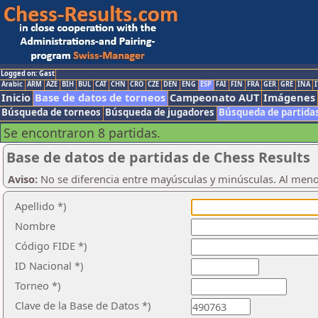
Logged on: Gast
Arabic
ARM
AZE
BIH
BUL
CAT
CHN
CRO
CZE
DEN
ENG
ESP
FAI
FIN
FRA
GER
GRE
INA
I
Inicio
Base de datos de torneos
Campeonato AUT
Imágenes
Búsqueda de torneos
Búsqueda de jugadores
Búsqueda de partida
Se encontraron 8 partidas.
Base de datos de partidas de Chess Results
Aviso:
No se diferencia entre mayúsculas y minúsculas. Al men
Apellido *)
Nombre
Código FIDE *)
ID Nacional *)
Torneo *)
Clave de la Base de Datos *)