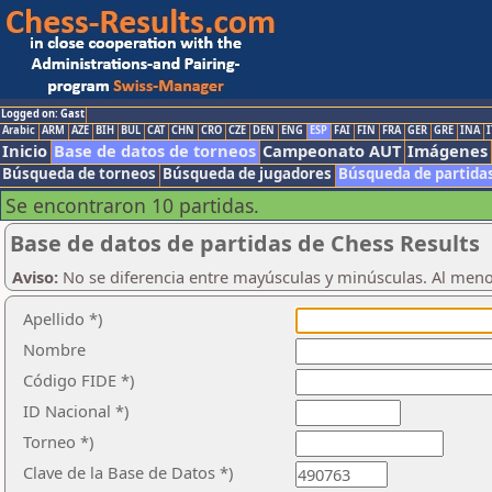
Logged on: Gast
Arabic
ARM
AZE
BIH
BUL
CAT
CHN
CRO
CZE
DEN
ENG
ESP
FAI
FIN
FRA
GER
GRE
INA
I
Inicio
Base de datos de torneos
Campeonato AUT
Imágenes
Búsqueda de torneos
Búsqueda de jugadores
Búsqueda de partida
Se encontraron 10 partidas.
Base de datos de partidas de Chess Results
Aviso:
No se diferencia entre mayúsculas y minúsculas. Al men
Apellido *)
Nombre
Código FIDE *)
ID Nacional *)
Torneo *)
Clave de la Base de Datos *)