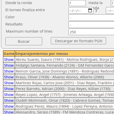
Desde la ronda
Hasta la
ronda
El torneo finaliza entre
y
Color
Resultado
Maximum number of lines
Game
Emparejamientos por mesas
Show
Abreu Suarez, Isauro (1941) - Molina Rodriguez, Borja (2
Show
Hidalgo Santana, Fernando (2124) - GM Fernandez Garcia,
Show
Remon Garcia, Jose Domingo (1891) - Rodriguez Redondo
Show
Kraus, Oliver (1938) - Alvarez Alonso, Alberto (2066)
Show
Martinez Rojas, Carlos Jose (2051) - Diaz Reyes, Franklin 
Show
Perez Barreto, Adrian (2000) - Diaz Reyes, Killian (1730)
Show
Reyes Lopez, Angel (1757) - Jimenez Arteaga, Angel (1930
Show
Oudeh Mishmesh, Omar (1820) - Cabrera Gomez, Tomas 
Show
Rodriguez Perez, Mauro (1894) - Lopez Pereyra, Antonio 
Show
Alessandro, Sergio (1589) - FM Mendoza Contreras, Lucas