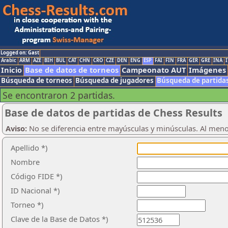
Logged on: Gast
Arabic
ARM
AZE
BIH
BUL
CAT
CHN
CRO
CZE
DEN
ENG
ESP
FAI
FIN
FRA
GER
GRE
INA
I
Inicio
Base de datos de torneos
Campeonato AUT
Imágenes
Búsqueda de torneos
Búsqueda de jugadores
Búsqueda de partida
Se encontraron 2 partidas.
Base de datos de partidas de Chess Results
Aviso:
No se diferencia entre mayúsculas y minúsculas. Al men
Apellido *)
Nombre
Código FIDE *)
ID Nacional *)
Torneo *)
Clave de la Base de Datos *)