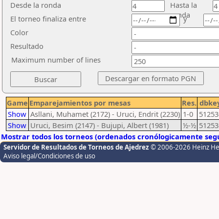
Desde la ronda
Hasta la
ronda
El torneo finaliza entre
y
Color
Resultado
Maximum number of lines
Game
Emparejamientos por mesas
Res.
dbke
Show
Asllani, Muhamet (2172) - Uruci, Endrit (2230)
1-0
51253
Show
Uruci, Besim (2147) - Bujupi, Albert (1981)
½-½
51253
Mostrar todos los torneos (ordenados cronólogicamente segú
Servidor de Resultados de Torneos de Ajedrez
© 2006-2026 Heinz H
Aviso legal/Condiciones de uso