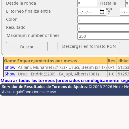
Desde la ronda
Hasta la
ronda
El torneo finaliza entre
y
Color
Resultado
Maximum number of lines
Game
Emparejamientos por mesas
Res.
dbke
Show
Asllani, Muhamet (2172) - Uruci, Besim (2147)
0-1
5125
Show
Uruci, Endrit (2230) - Bujupi, Albert (1981)
1-0
5125
Mostrar todos los torneos (ordenados cronólogicamente segú
Servidor de Resultados de Torneos de Ajedrez
© 2006-2026 Heinz H
Aviso legal/Condiciones de uso