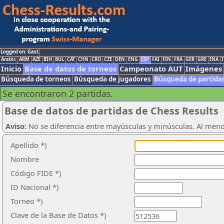
Logged on: Gast
Arabic
ARM
AZE
BIH
BUL
CAT
CHN
CRO
CZE
DEN
ENG
ESP
FAI
FIN
FRA
GER
GRE
INA
I
Inicio
Base de datos de torneos
Campeonato AUT
Imágenes
Búsqueda de torneos
Búsqueda de jugadores
Búsqueda de partida
Se encontraron 2 partidas.
Base de datos de partidas de Chess Results
Aviso:
No se diferencia entre mayúsculas y minúsculas. Al men
Apellido *)
Nombre
Código FIDE *)
ID Nacional *)
Torneo *)
Clave de la Base de Datos *)