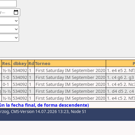
Res.
dbkey
Rd
Torneo
½-½
534092
1
First Saturday IM September 2020
1. e4 e5 2. N
1-0
534092
1
First Saturday IM September 2020
1. c4 g6 2. g
0-1
534092
1
First Saturday IM September 2020
1. c4 e5 2. N
)
½-½
534092
1
First Saturday IM September 2020
1. d4 d5 2. c4
½-½
534092
1
First Saturday IM September 2020
1. e4 c5 2. Nf
n la fecha final, de forma descendente)
erzog
, CMS-Version 14.07.2026 13:23, Node S1