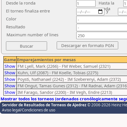
Desde la ronda
Hasta la
ronda
El torneo finaliza entre
y
Color
Resultado
Maximum number of lines
Game
Emparejamientos por mesas
Show
FM Lyell, Mark (2266) - FM Weber, Samuel (2321)
Show
Kuhn, Ulf (2087) - FM Koelle, Tobias (2275)
Show
Poysti, Nathanael (2242) - IM Szeberenyi, Adam (2372)
Show
FM Ongut, Tamas Gunes (2312) - FM Radnai, Adam (2316
Show
IM Farago, Sandor (2200) - IM Vegh, Endre (2213)
Mostrar todos los torneos (ordenados cronólogicamente segú
Servidor de Resultados de Torneos de Ajedrez
© 2006-2026 Heinz H
Aviso legal/Condiciones de uso