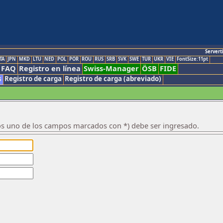
Servert
TA
JPN
MKD
LTU
NED
POL
POR
ROU
RUS
SRB
SVK
SWE
TUR
UKR
VIE
FontSize:11pt
FAQ
Registro en línea
Swiss-Manager
ÖSB
FIDE
s
Registro de carga
Registro de carga (abreviado)
os uno de los campos marcados con *) debe ser ingresado.