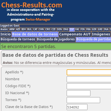
Logged on: Gast
Arabic
ARM
AZE
BIH
BUL
CAT
CHN
CRO
CZE
DEN
ENG
ESP
FAI
FIN
FRA
GER
GRE
INA
I
Inicio
Base de datos de torneos
Campeonato AUT
Imágenes
Búsqueda de torneos
Búsqueda de jugadores
Búsqueda de partida
Se encontraron 5 partidas.
Base de datos de partidas de Chess Results
Aviso:
No se diferencia entre mayúsculas y minúsculas. Al men
Apellido *)
Nombre
Código FIDE *)
ID Nacional *)
Torneo *)
Clave de la Base de Datos *)