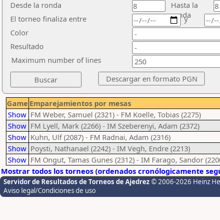
Desde la ronda
Hasta la
ronda
El torneo finaliza entre
y
Color
Resultado
Maximum number of lines
Game
Emparejamientos por mesas
Show
FM Weber, Samuel (2321) - FM Koelle, Tobias (2275)
Show
FM Lyell, Mark (2266) - IM Szeberenyi, Adam (2372)
Show
Kuhn, Ulf (2087) - FM Radnai, Adam (2316)
Show
Poysti, Nathanael (2242) - IM Vegh, Endre (2213)
Show
FM Ongut, Tamas Gunes (2312) - IM Farago, Sandor (220
Mostrar todos los torneos (ordenados cronólogicamente segú
Servidor de Resultados de Torneos de Ajedrez
© 2006-2026 Heinz H
Aviso legal/Condiciones de uso