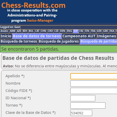
Logged on: Gast
Arabic
ARM
AZE
BIH
BUL
CAT
CHN
CRO
CZE
DEN
ENG
ESP
FAI
FIN
FRA
GER
GRE
INA
I
Inicio
Base de datos de torneos
Campeonato AUT
Imágenes
Búsqueda de torneos
Búsqueda de jugadores
Búsqueda de partida
Se encontraron 5 partidas.
Base de datos de partidas de Chess Results
Aviso:
No se diferencia entre mayúsculas y minúsculas. Al men
Apellido *)
Nombre
Código FIDE *)
ID Nacional *)
Torneo *)
Clave de la Base de Datos *)