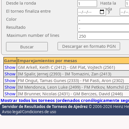
Desde la ronda
Hasta la
ronda
El torneo finaliza entre
y
Color
Resultado
Maximum number of lines
Game
Emparejamientos por mesas
Show
GM Arkell, Keith C (2412) - GM Plat, Vojtech (2561)
Show
IM Spalir, Jernej (2393) - IM Tomazini, Zan (2413)
Show
FM Ongut, Tamas Gunes (2333) - FM Pasti, Aron (2302)
Show
IM Mendonca, Leon Luke (2499) - FM Petkov, Momchil (2
Show
IM Brunner, Nicolas (2431) - GM Berczes, David (2446)
Mostrar todos los torneos (ordenados cronólogicamente segú
Servidor de Resultados de Torneos de Ajedrez
© 2006-2026 Heinz H
Aviso legal/Condiciones de uso