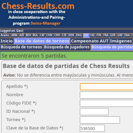
Logged on: Gast
Arabic
ARM
AZE
BIH
BUL
CAT
CHN
CRO
CZE
DEN
ENG
ESP
FAI
FIN
FRA
GER
GRE
INA
I
Inicio
Base de datos de torneos
Campeonato AUT
Imágenes
Búsqueda de torneos
Búsqueda de jugadores
Búsqueda de partida
Se encontraron 5 partidas.
Base de datos de partidas de Chess Results
Aviso:
No se diferencia entre mayúsculas y minúsculas. Al men
Apellido *)
Nombre
Código FIDE *)
ID Nacional *)
Torneo *)
Clave de la Base de Datos *)