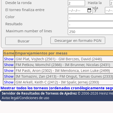
Desde la ronda
Hasta la
ronda
El torneo finaliza entre
y
Color
Resultado
Maximum number of lines
Game
Emparejamientos por mesas
Show
GM Plat, Vojtech (2561) - GM Berczes, David (2446)
Show
FM Petkov, Momchil (2366) - IM Brunner, Nicolas (2431)
Show
FM Pasti, Aron (2302) - IM Mendonca, Leon Luke (2499)
Show
IM Tomazini, Zan (2413) - FM Ongut, Tamas Gunes (2333)
Show
GM Arkell, Keith C (2412) - IM Spalir, Jernej (2393)
Mostrar todos los torneos (ordenados cronólogicamente segú
Servidor de Resultados de Torneos de Ajedrez
© 2006-2026 Heinz H
Aviso legal/Condiciones de uso