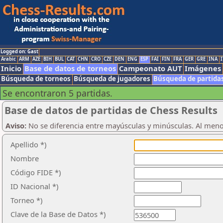
Logged on: Gast
Arabic
ARM
AZE
BIH
BUL
CAT
CHN
CRO
CZE
DEN
ENG
ESP
FAI
FIN
FRA
GER
GRE
INA
I
Inicio
Base de datos de torneos
Campeonato AUT
Imágenes
Búsqueda de torneos
Búsqueda de jugadores
Búsqueda de partida
Se encontraron 5 partidas.
Base de datos de partidas de Chess Results
Aviso:
No se diferencia entre mayúsculas y minúsculas. Al men
Apellido *)
Nombre
Código FIDE *)
ID Nacional *)
Torneo *)
Clave de la Base de Datos *)