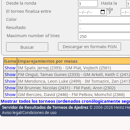
Desde la ronda
Hasta la
ronda
El torneo finaliza entre
y
Color
Resultado
Maximum number of lines
Game
Emparejamientos por mesas
Show
IM Spalir, Jernej (2393) - GM Plat, Vojtech (2561)
Show
FM Ongut, Tamas Gunes (2333) - GM Arkell, Keith C (2412
Show
IM Mendonca, Leon Luke (2499) - IM Tomazini, Zan (2413
Show
IM Brunner, Nicolas (2431) - FM Pasti, Aron (2302)
Show
GM Berczes, David (2446) - FM Petkov, Momchil (2366)
Mostrar todos los torneos (ordenados cronólogicamente segú
Servidor de Resultados de Torneos de Ajedrez
© 2006-2026 Heinz H
Aviso legal/Condiciones de uso