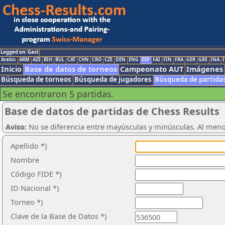
Logged on: Gast
Arabic
ARM
AZE
BIH
BUL
CAT
CHN
CRO
CZE
DEN
ENG
ESP
FAI
FIN
FRA
GER
GRE
INA
I
Inicio
Base de datos de torneos
Campeonato AUT
Imágenes
Búsqueda de torneos
Búsqueda de jugadores
Búsqueda de partida
Se encontraron 5 partidas.
Base de datos de partidas de Chess Results
Aviso:
No se diferencia entre mayúsculas y minúsculas. Al men
Apellido *)
Nombre
Código FIDE *)
ID Nacional *)
Torneo *)
Clave de la Base de Datos *)