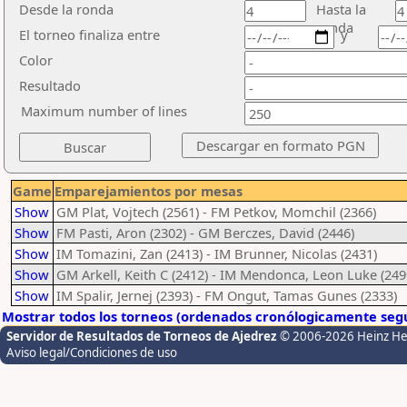
Desde la ronda
Hasta la
ronda
El torneo finaliza entre
y
Color
Resultado
Maximum number of lines
Game
Emparejamientos por mesas
Show
GM Plat, Vojtech (2561) - FM Petkov, Momchil (2366)
Show
FM Pasti, Aron (2302) - GM Berczes, David (2446)
Show
IM Tomazini, Zan (2413) - IM Brunner, Nicolas (2431)
Show
GM Arkell, Keith C (2412) - IM Mendonca, Leon Luke (249
Show
IM Spalir, Jernej (2393) - FM Ongut, Tamas Gunes (2333)
Mostrar todos los torneos (ordenados cronólogicamente segú
Servidor de Resultados de Torneos de Ajedrez
© 2006-2026 Heinz H
Aviso legal/Condiciones de uso