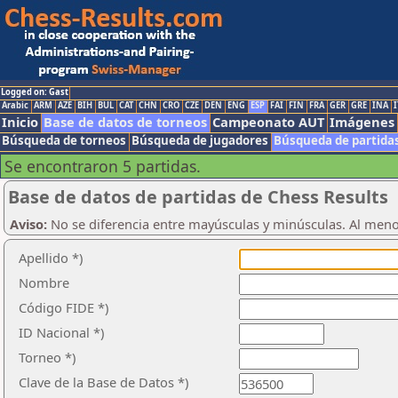
Logged on: Gast
Arabic
ARM
AZE
BIH
BUL
CAT
CHN
CRO
CZE
DEN
ENG
ESP
FAI
FIN
FRA
GER
GRE
INA
I
Inicio
Base de datos de torneos
Campeonato AUT
Imágenes
Búsqueda de torneos
Búsqueda de jugadores
Búsqueda de partida
Se encontraron 5 partidas.
Base de datos de partidas de Chess Results
Aviso:
No se diferencia entre mayúsculas y minúsculas. Al men
Apellido *)
Nombre
Código FIDE *)
ID Nacional *)
Torneo *)
Clave de la Base de Datos *)