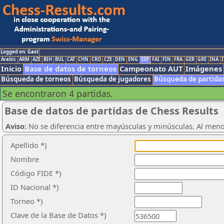
Logged on: Gast
Arabic
ARM
AZE
BIH
BUL
CAT
CHN
CRO
CZE
DEN
ENG
ESP
FAI
FIN
FRA
GER
GRE
INA
I
Inicio
Base de datos de torneos
Campeonato AUT
Imágenes
Búsqueda de torneos
Búsqueda de jugadores
Búsqueda de partida
Se encontraron 4 partidas.
Base de datos de partidas de Chess Results
Aviso:
No se diferencia entre mayúsculas y minúsculas. Al men
Apellido *)
Nombre
Código FIDE *)
ID Nacional *)
Torneo *)
Clave de la Base de Datos *)