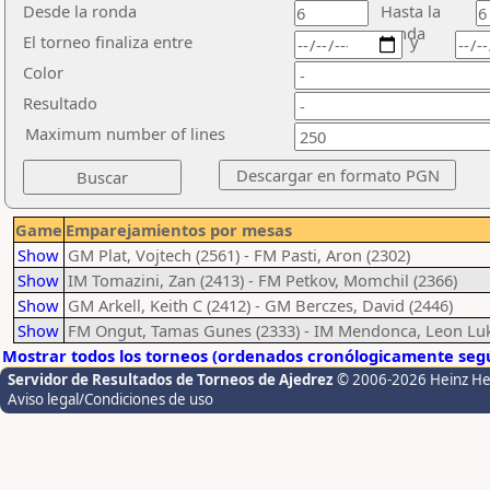
Desde la ronda
Hasta la
ronda
El torneo finaliza entre
y
Color
Resultado
Maximum number of lines
Game
Emparejamientos por mesas
Show
GM Plat, Vojtech (2561) - FM Pasti, Aron (2302)
Show
IM Tomazini, Zan (2413) - FM Petkov, Momchil (2366)
Show
GM Arkell, Keith C (2412) - GM Berczes, David (2446)
Show
FM Ongut, Tamas Gunes (2333) - IM Mendonca, Leon Luk
Mostrar todos los torneos (ordenados cronólogicamente segú
Servidor de Resultados de Torneos de Ajedrez
© 2006-2026 Heinz H
Aviso legal/Condiciones de uso