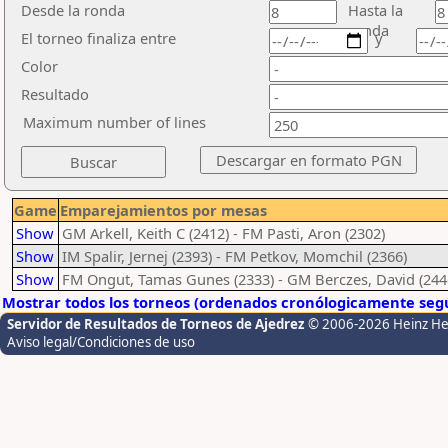
Desde la ronda
Hasta la
ronda
El torneo finaliza entre
y
Color
Resultado
Maximum number of lines
Game
Emparejamientos por mesas
Show
GM Arkell, Keith C (2412) - FM Pasti, Aron (2302)
Show
IM Spalir, Jernej (2393) - FM Petkov, Momchil (2366)
Show
FM Ongut, Tamas Gunes (2333) - GM Berczes, David (244
Mostrar todos los torneos (ordenados cronólogicamente segú
Servidor de Resultados de Torneos de Ajedrez
© 2006-2026 Heinz H
Aviso legal/Condiciones de uso