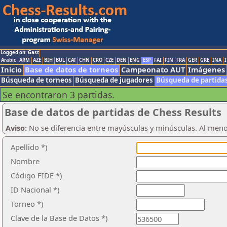
Logged on: Gast
Arabic
ARM
AZE
BIH
BUL
CAT
CHN
CRO
CZE
DEN
ENG
ESP
FAI
FIN
FRA
GER
GRE
INA
I
Inicio
Base de datos de torneos
Campeonato AUT
Imágenes
Búsqueda de torneos
Búsqueda de jugadores
Búsqueda de partida
Se encontraron 3 partidas.
Base de datos de partidas de Chess Results
Aviso:
No se diferencia entre mayúsculas y minúsculas. Al men
Apellido *)
Nombre
Código FIDE *)
ID Nacional *)
Torneo *)
Clave de la Base de Datos *)