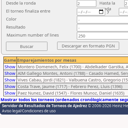
Desde la ronda
Hasta la
ronda
El torneo finaliza entre
y
Color
Resultado
Maximum number of lines
Game
Emparejamientos por mesas
Show
Montero Domenech, Felix (1700) - Abdelkader Garstka, 
Show
AIM Gallego Montes, Antoni (1788) - Casado Hamed, Serg
Show
Vives Cabau, Jordi (1821) - Valbuena Castro, Gregorio (15
Show
Costa Trave, Jaume (1717) - Febrero Perez, Lluis (1396)
Show
Paez Nunez, David (1547) - Flores Munoz, Daniel (1635)
Mostrar todos los torneos (ordenados cronólogicamente segú
Servidor de Resultados de Torneos de Ajedrez
© 2006-2026 Heinz H
Aviso legal/Condiciones de uso