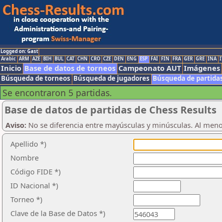
Logged on: Gast
Arabic
ARM
AZE
BIH
BUL
CAT
CHN
CRO
CZE
DEN
ENG
ESP
FAI
FIN
FRA
GER
GRE
INA
I
Inicio
Base de datos de torneos
Campeonato AUT
Imágenes
Búsqueda de torneos
Búsqueda de jugadores
Búsqueda de partida
Se encontraron 5 partidas.
Base de datos de partidas de Chess Results
Aviso:
No se diferencia entre mayúsculas y minúsculas. Al men
Apellido *)
Nombre
Código FIDE *)
ID Nacional *)
Torneo *)
Clave de la Base de Datos *)