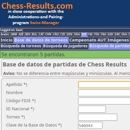
Logged on: Gast
Arabic
ARM
AZE
BIH
BUL
CAT
CHN
CRO
CZE
DEN
ENG
ESP
FAI
FIN
FRA
GER
GRE
INA
I
Inicio
Base de datos de torneos
Campeonato AUT
Imágenes
Búsqueda de torneos
Búsqueda de jugadores
Búsqueda de partida
Se encontraron 5 partidas.
Base de datos de partidas de Chess Results
Aviso:
No se diferencia entre mayúsculas y minúsculas. Al men
Apellido *)
Nombre
Código FIDE *)
ID Nacional *)
Torneo *)
Clave de la Base de Datos *)