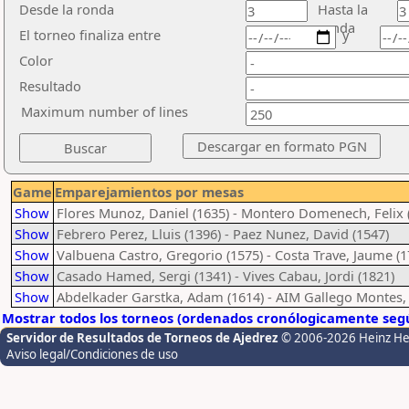
Desde la ronda
Hasta la
ronda
El torneo finaliza entre
y
Color
Resultado
Maximum number of lines
Game
Emparejamientos por mesas
Show
Flores Munoz, Daniel (1635) - Montero Domenech, Felix 
Show
Febrero Perez, Lluis (1396) - Paez Nunez, David (1547)
Show
Valbuena Castro, Gregorio (1575) - Costa Trave, Jaume (1
Show
Casado Hamed, Sergi (1341) - Vives Cabau, Jordi (1821)
Show
Abdelkader Garstka, Adam (1614) - AIM Gallego Montes, 
Mostrar todos los torneos (ordenados cronólogicamente segú
Servidor de Resultados de Torneos de Ajedrez
© 2006-2026 Heinz H
Aviso legal/Condiciones de uso