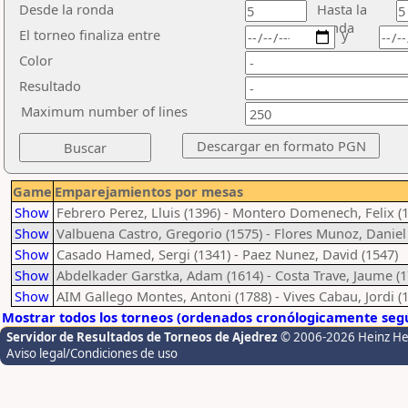
Desde la ronda
Hasta la
ronda
El torneo finaliza entre
y
Color
Resultado
Maximum number of lines
Game
Emparejamientos por mesas
Show
Febrero Perez, Lluis (1396) - Montero Domenech, Felix (
Show
Valbuena Castro, Gregorio (1575) - Flores Munoz, Daniel
Show
Casado Hamed, Sergi (1341) - Paez Nunez, David (1547)
Show
Abdelkader Garstka, Adam (1614) - Costa Trave, Jaume (1
Show
AIM Gallego Montes, Antoni (1788) - Vives Cabau, Jordi (
Mostrar todos los torneos (ordenados cronólogicamente segú
Servidor de Resultados de Torneos de Ajedrez
© 2006-2026 Heinz H
Aviso legal/Condiciones de uso