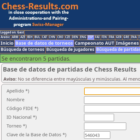
Logged on: Gast
Arabic
ARM
AZE
BIH
BUL
CAT
CHN
CRO
CZE
DEN
ENG
ESP
FAI
FIN
FRA
GER
GRE
INA
I
Inicio
Base de datos de torneos
Campeonato AUT
Imágenes
Búsqueda de torneos
Búsqueda de jugadores
Búsqueda de partida
Se encontraron 5 partidas.
Base de datos de partidas de Chess Results
Aviso:
No se diferencia entre mayúsculas y minúsculas. Al men
Apellido *)
Nombre
Código FIDE *)
ID Nacional *)
Torneo *)
Clave de la Base de Datos *)