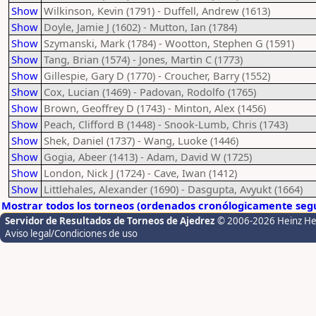
Show
Wilkinson, Kevin (1791) - Duffell, Andrew (1613)
Show
Doyle, Jamie J (1602) - Mutton, Ian (1784)
Show
Szymanski, Mark (1784) - Wootton, Stephen G (1591)
Show
Tang, Brian (1574) - Jones, Martin C (1773)
Show
Gillespie, Gary D (1770) - Croucher, Barry (1552)
Show
Cox, Lucian (1469) - Padovan, Rodolfo (1765)
Show
Brown, Geoffrey D (1743) - Minton, Alex (1456)
Show
Peach, Clifford B (1448) - Snook-Lumb, Chris (1743)
Show
Shek, Daniel (1737) - Wang, Luoke (1446)
Show
Gogia, Abeer (1413) - Adam, David W (1725)
Show
London, Nick J (1724) - Cave, Iwan (1412)
Show
Littlehales, Alexander (1690) - Dasgupta, Avyukt (1664)
Mostrar todos los torneos (ordenados cronólogicamente segú
Servidor de Resultados de Torneos de Ajedrez
© 2006-2026 Heinz H
Aviso legal/Condiciones de uso