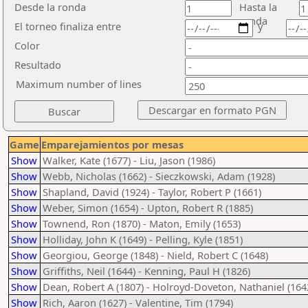
Desde la ronda
Hasta la
ronda
El torneo finaliza entre
y
Color
Resultado
Maximum number of lines
Game
Emparejamientos por mesas
Show
Walker, Kate (1677) - Liu, Jason (1986)
Show
Webb, Nicholas (1662) - Sieczkowski, Adam (1928)
Show
Shapland, David (1924) - Taylor, Robert P (1661)
Show
Weber, Simon (1654) - Upton, Robert R (1885)
Show
Townend, Ron (1870) - Maton, Emily (1653)
Show
Holliday, John K (1649) - Pelling, Kyle (1851)
Show
Georgiou, George (1848) - Nield, Robert C (1648)
Show
Griffiths, Neil (1644) - Kenning, Paul H (1826)
Show
Dean, Robert A (1807) - Holroyd-Doveton, Nathaniel (164
Show
Rich, Aaron (1627) - Valentine, Tim (1794)