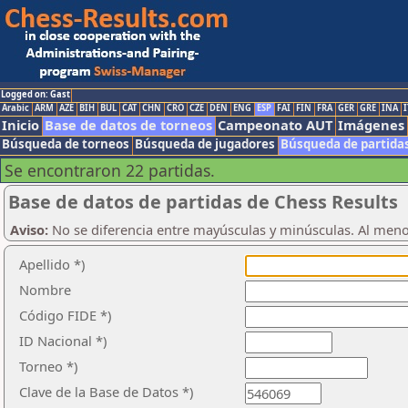
Logged on: Gast
Arabic
ARM
AZE
BIH
BUL
CAT
CHN
CRO
CZE
DEN
ENG
ESP
FAI
FIN
FRA
GER
GRE
INA
I
Inicio
Base de datos de torneos
Campeonato AUT
Imágenes
Búsqueda de torneos
Búsqueda de jugadores
Búsqueda de partida
Se encontraron 22 partidas.
Base de datos de partidas de Chess Results
Aviso:
No se diferencia entre mayúsculas y minúsculas. Al men
Apellido *)
Nombre
Código FIDE *)
ID Nacional *)
Torneo *)
Clave de la Base de Datos *)