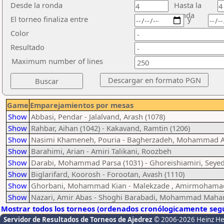
Desde la ronda
Hasta la
ronda
El torneo finaliza entre
y
Color
Resultado
Maximum number of lines
Game
Emparejamientos por mesas
Show
Abbasi, Pendar - Jalalvand, Arash (1078)
Show
Rahbar, Aihan (1042) - Kakavand, Ramtin (1206)
Show
Nasimi Khameneh, Pouria - Bagherzadeh, Mohammad 
Show
Barahimi, Arian - Amiri Talikani, Roozbeh
Show
Darabi, Mohammad Parsa (1031) - Ghoreishiamiri, Seye
Show
Biglarifard, Koorosh - Forootan, Avash (1110)
Show
Ghorbani, Mohammad Kian - Malekzade , Amirmohama
Show
Nazari, Amir Abas - Shoghi Barabadi, Mohammad Mahan
Mostrar todos los torneos (ordenados cronólogicamente segú
Servidor de Resultados de Torneos de Ajedrez
© 2006-2026 Heinz H