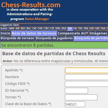
Logged on: Gast
Arabic
ARM
AZE
BIH
BUL
CAT
CHN
CRO
CZE
DEN
ENG
ESP
FAI
FIN
FRA
GER
GRE
INA
I
Inicio
Base de datos de torneos
Campeonato AUT
Imágenes
Búsqueda de torneos
Búsqueda de jugadores
Búsqueda de partida
Se encontraron 8 partidas.
Base de datos de partidas de Chess Results
Aviso:
No se diferencia entre mayúsculas y minúsculas. Al men
Apellido *)
Nombre
Código FIDE *)
ID Nacional *)
Torneo *)
Clave de la Base de Datos *)