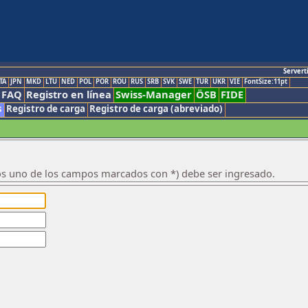
Servert
TA
JPN
MKD
LTU
NED
POL
POR
ROU
RUS
SRB
SVK
SWE
TUR
UKR
VIE
FontSize:11pt
FAQ
Registro en línea
Swiss-Manager
ÖSB
FIDE
s
Registro de carga
Registro de carga (abreviado)
os uno de los campos marcados con *) debe ser ingresado.