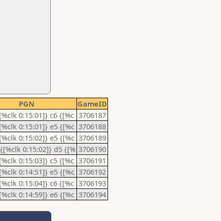
PGN
GameID
{[%clk 0:15:01]} c6 {[%c
3706187
{[%clk 0:15:01]} e5 {[%c
3706188
{[%clk 0:15:02]} e5 {[%c
3706189
 {[%clk 0:15:02]} d5 {[%
3706190
{[%clk 0:15:03]} c5 {[%c
3706191
{[%clk 0:14:51]} e5 {[%c
3706192
{[%clk 0:15:04]} c6 {[%c
3706193
{[%clk 0:14:59]} e6 {[%c
3706194