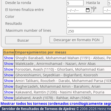
Desde la ronda
Hasta la
ronda
El torneo finaliza entre
y
Color
Resultado
Maximum number of lines
Game
Emparejamientos por mesas
Show
Shoghi Barabadi, Mohammad Mahan (1191) - Abbasi, P
Show
Malekzade , Amirmohamad - Nazari, Amir Abas
Show
Forootan, Avash (1110) - Ghorbani, Mohammad Kian
Show
Ghoreishiamiri, SeyedKian - Biglarifard, Koorosh
Show
Amiri Talikani, Roozbeh - Darabi, Mohammad Parsa (103
Show
Bagherzadeh, Mohammad Amin - Barahimi, Arian
Show
Kakavand, Ramtin (1206) - Nasimi Khameneh, Pouria
Show
Jalalvand, Arash (1078) - Rahbar, Aihan (1042)
Mostrar todos los torneos (ordenados cronólogicamente segú
Servidor de Resultados de Torneos de Ajedrez
© 2006-2026 Heinz H