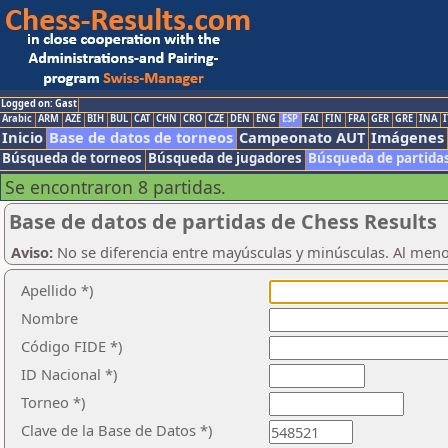
Logged on: Gast
Arabic
ARM
AZE
BIH
BUL
CAT
CHN
CRO
CZE
DEN
ENG
ESP
FAI
FIN
FRA
GER
GRE
INA
I
Inicio
Base de datos de torneos
Campeonato AUT
Imágenes
Búsqueda de torneos
Búsqueda de jugadores
Búsqueda de partida
Se encontraron 8 partidas.
Base de datos de partidas de Chess Results
Aviso:
No se diferencia entre mayúsculas y minúsculas. Al men
Apellido *)
Nombre
Código FIDE *)
ID Nacional *)
Torneo *)
Clave de la Base de Datos *)