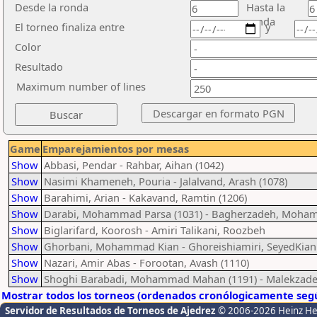
Desde la ronda
Hasta la
ronda
El torneo finaliza entre
y
Color
Resultado
Maximum number of lines
Game
Emparejamientos por mesas
Show
Abbasi, Pendar - Rahbar, Aihan (1042)
Show
Nasimi Khameneh, Pouria - Jalalvand, Arash (1078)
Show
Barahimi, Arian - Kakavand, Ramtin (1206)
Show
Darabi, Mohammad Parsa (1031) - Bagherzadeh, Moh
Show
Biglarifard, Koorosh - Amiri Talikani, Roozbeh
Show
Ghorbani, Mohammad Kian - Ghoreishiamiri, SeyedKian
Show
Nazari, Amir Abas - Forootan, Avash (1110)
Show
Shoghi Barabadi, Mohammad Mahan (1191) - Malekzad
Mostrar todos los torneos (ordenados cronólogicamente segú
Servidor de Resultados de Torneos de Ajedrez
© 2006-2026 Heinz H