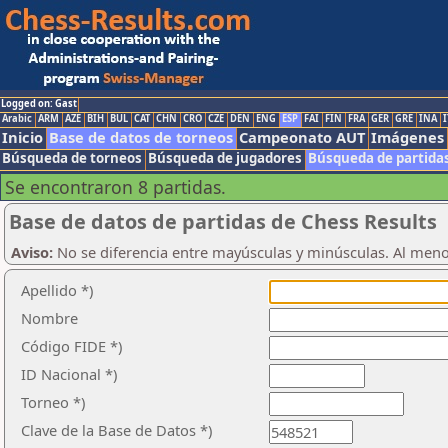
Logged on: Gast
Arabic
ARM
AZE
BIH
BUL
CAT
CHN
CRO
CZE
DEN
ENG
ESP
FAI
FIN
FRA
GER
GRE
INA
I
Inicio
Base de datos de torneos
Campeonato AUT
Imágenes
Búsqueda de torneos
Búsqueda de jugadores
Búsqueda de partida
Se encontraron 8 partidas.
Base de datos de partidas de Chess Results
Aviso:
No se diferencia entre mayúsculas y minúsculas. Al men
Apellido *)
Nombre
Código FIDE *)
ID Nacional *)
Torneo *)
Clave de la Base de Datos *)